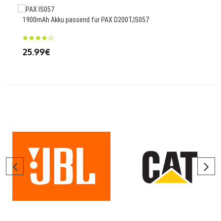
1900mAh Akku passend für PAX D200T,IS057
3300
25.99€
45