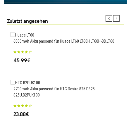
Zuletzt angesehen
6000mAh Akku passend für Huace LT60 LT60H LT60H-BD,LT60
65mA
Trac
45.99€
26
2700mAh Akku passend für HTC Desire 825 D825
825U,B2PUK100
4000
23.88€
23