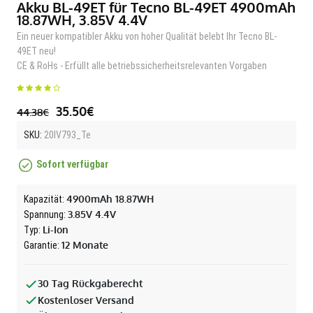
Akku BL-49ET für Tecno BL-49ET 4900mAh
18.87WH, 3.85V 4.4V
Ein neuer kompatibler Akku von hoher Qualität belebt Ihr Tecno BL-
49ET neu!
CE & RoHs - Erfüllt alle betriebssicherheitsrelevanten Vorgaben
35.50€
44.38€
SKU:
20IV793_Te
Sofort verfügbar
4900mAh 18.87WH
Kapazität:
3.85V 4.4V
Spannung:
Li-Ion
Typ:
12 Monate
Garantie:
30 Tag Rückgaberecht
Kostenloser Versand