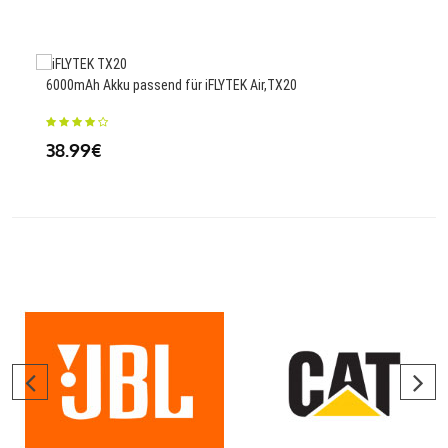
6000mAh Akku passend für iFLYTEK Air,TX20
4900
38.99€
35