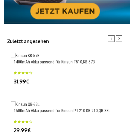
Zuletzt angesehen
1400mAh Akku passend für Kirisun T510,KB-57B
1200
31.99€
29
1500mAh Akku passend für Kirisun PT-210 KB-210,QB-33L
1100
29.99€
29