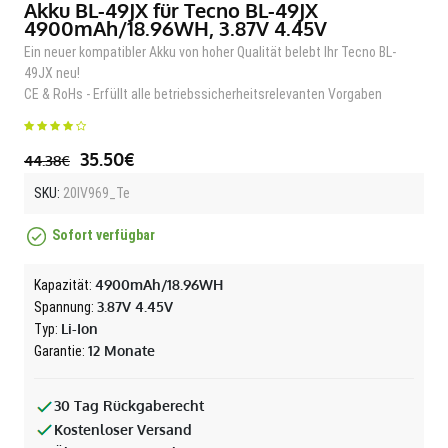
Akku BL-49JX für Tecno BL-49JX
4900mAh/18.96WH, 3.87V 4.45V
Ein neuer kompatibler Akku von hoher Qualität belebt Ihr Tecno BL-
49JX neu!
CE & RoHs - Erfüllt alle betriebssicherheitsrelevanten Vorgaben
35.50€
44.38€
SKU:
20IV969_Te
Sofort verfügbar
4900mAh/18.96WH
Kapazität:
3.87V 4.45V
Spannung:
Li-Ion
Typ:
12 Monate
Garantie:
30 Tag Rückgaberecht
Kostenloser Versand