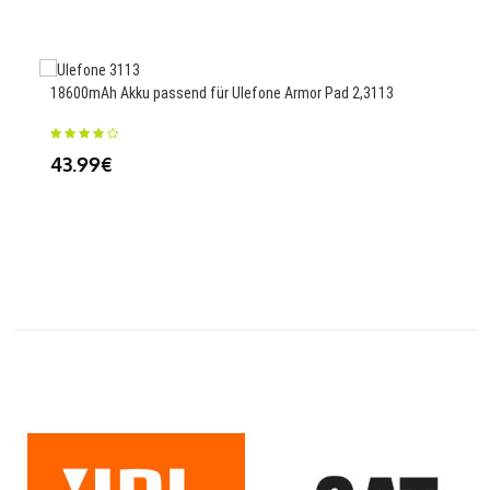
35
18600mAh Akku passend für Ulefone Armor Pad 2,3113
43.99€
445m
Wat
25.