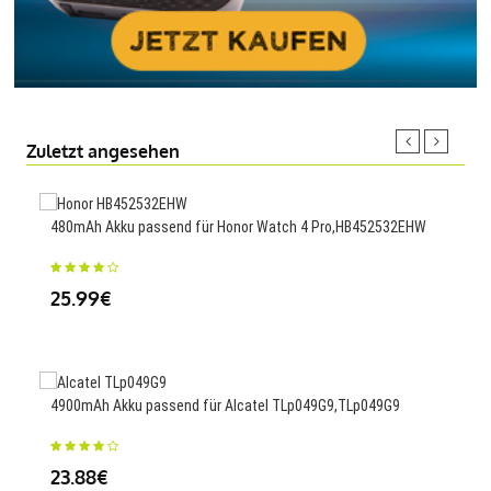
Zuletzt angesehen
480mAh Akku passend für Honor Watch 4 Pro,HB452532EHW
1100
U80
25.99€
23
4900mAh Akku passend für Alcatel TLp049G9,TLp049G9
4900
23.88€