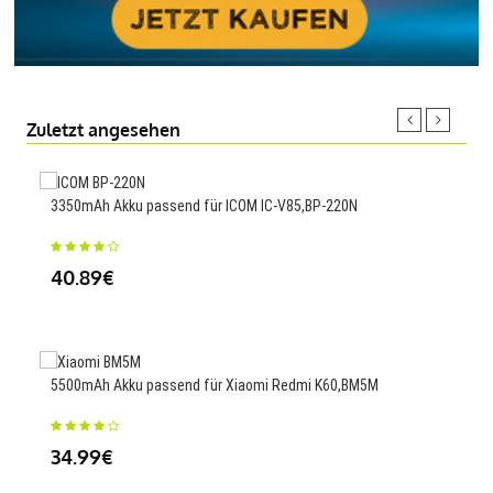
Zuletzt angesehen
3350mAh Akku passend für ICOM IC-V85,BP-220N
1000
40.89€
23
5500mAh Akku passend für Xiaomi Redmi K60,BM5M
1500
Pro
34.99€
43