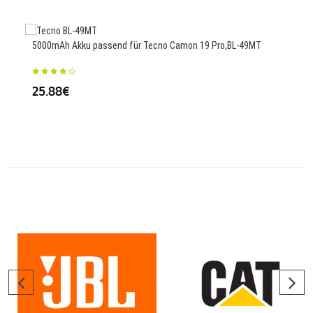
5000mAh Akku passend für Tecno Camon 19 Pro,BL-49MT
3500
005
25.88€
25.