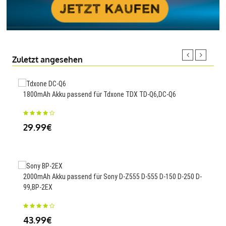
Zuletzt angesehen
1800mAh Akku passend für Tdxone TDX TD-Q6,DC-Q6
Akku
29.99€
24
2000mAh Akku passend für Sony D-Z555 D-555 D-150 D-250 D-
5100
99,BP-2EX
51.
43.99€