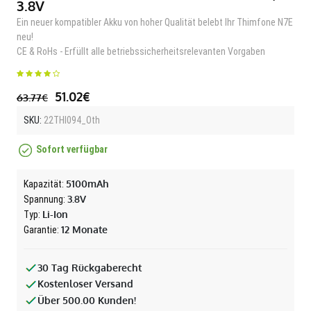
3.8V
Ein neuer kompatibler Akku von hoher Qualität belebt Ihr Thimfone N7E
neu!
CE & RoHs - Erfüllt alle betriebssicherheitsrelevanten Vorgaben
51.02€
63.77€
SKU:
22THI094_Oth
Sofort verfügbar
5100mAh
Kapazität:
3.8V
Spannung:
Li-Ion
Typ:
12 Monate
Garantie:
30 Tag Rückgaberecht
Kostenloser Versand
Über 500.00 Kunden!