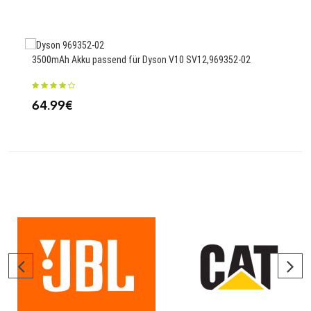
2000
3500mAh Akku passend für Dyson V10 SV12,969352-02
41
64.99€