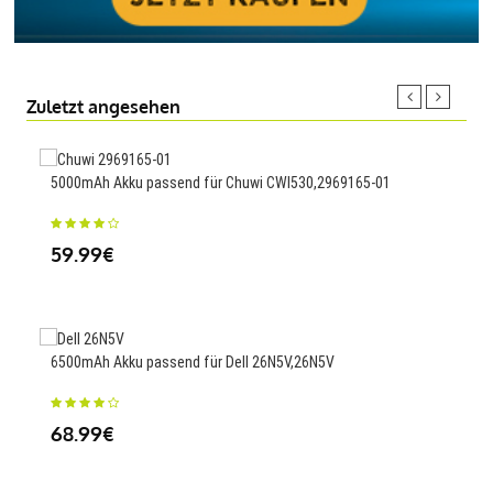
Zuletzt angesehen
5000mAh Akku passend für Chuwi CWI530,2969165-01
225
Mac
59.99€
40
6500mAh Akku passend für Dell 26N5V,26N5V
200
68.99€
23