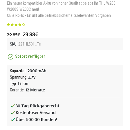
Ein neuer kompatibler Akku von hoher Qualität belebt Ihr THL W200
W200S W200C neu!
CE & RoHs - Erfüllt alle betriebssicherheitsrelevanten Vorgaben
23.88€
29.85€
SKU:
22THL531_Te
Sofort verfügbar
2000mAh
Kapazität:
3.7V
Spannung:
Li-Ion
Typ:
12 Monate
Garantie:
30 Tag Rückgaberecht
Kostenloser Versand
Über 500.00 Kunden!