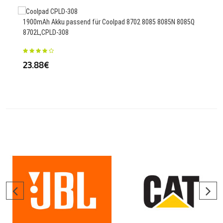
1900mAh Akku passend für Coolpad 8702 8085 8085N 8085Q
8702L,CPLD-308
508
Plu
23.88€
35