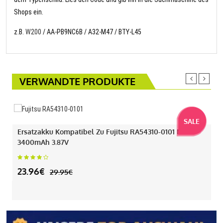
Shops ein.
z.B.
W200
/ AA-PB9NC6B / A32-M47 / BTY-L45
VERWANDTE PRODUKTE
SALE
Ersatzakku Kompatibel Zu Fujitsu RA54310-0101 Mit
3400mAh 3.87V
23.96€
29.95€