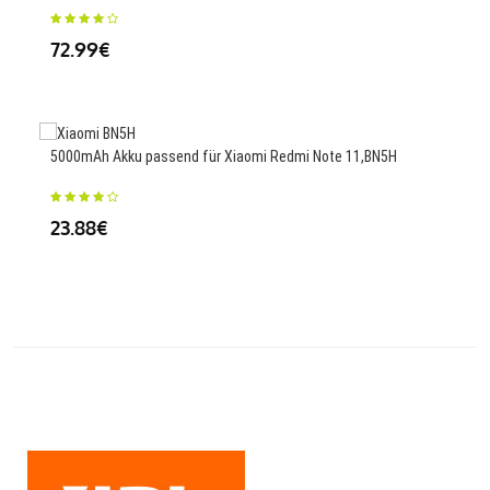
F31
72.99€
24.
5000mAh Akku passend für Xiaomi Redmi Note 11,BN5H
54WH
G8 X
23.88€
69