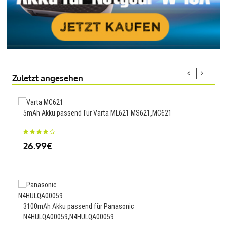
Zuletzt angesehen
5mAh Akku passend für Varta ML621 MS621,MC621
450m
Car,
26.99€
23
3100mAh Akku passend für Panasonic
N4HULQA00059,N4HULQA00059
2300