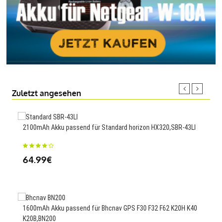
Zuletzt angesehen
2100mAh Akku passend für Standard horizon HX320,SBR-43LI
5526
64.99€
50
1600mAh Akku passend für Bhcnav GPS F30 F32 F62 K20H K40
1500
K20B,BN200