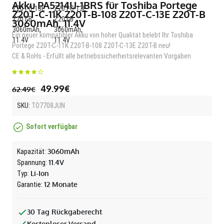
Akku PA5214U-1BRS für Toshiba Portege
Z20T-C-11K Z20T-B-108 Z20T-C-13E Z20T-B
3060mAh, 11.4V
Ein neuer kompatibler Akku von hoher Qualität belebt Ihr Toshiba
Portege Z20T-C-11K Z20T-B-108 Z20T-C-13E Z20T-B neu!
CE & RoHs - Erfüllt alle betriebssicherheitsrelevanten Vorgaben
49.99€
62.49€
SKU:
TO7708JUN
Sofort verfügbar
3060mAh
Kapazität:
11.4V
Spannung:
Li-Ion
Typ:
12 Monate
Garantie:
30 Tag Rückgaberecht
Kostenloser Versand