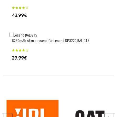
23
43.99€
3060
8250mAh Akku passend für Lesend DP3220,BALIG15
108 
29.99€
49