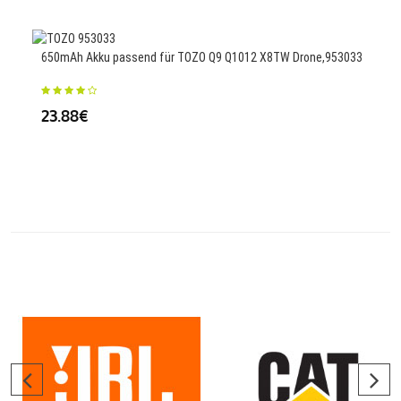
77
650mAh Akku passend für TOZO Q9 Q1012 X8TW Drone,953033
1000
23.88€
pro,
38