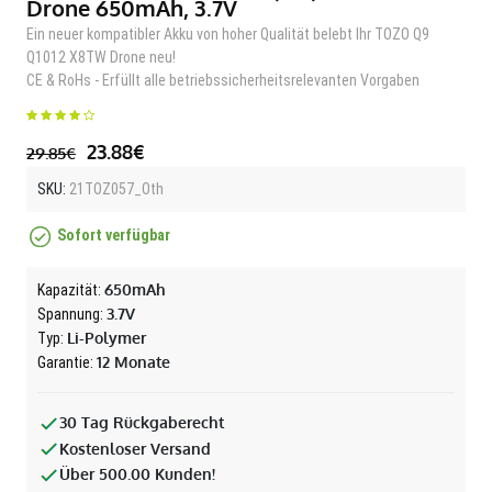
Drone 650mAh, 3.7V
Ein neuer kompatibler Akku von hoher Qualität belebt Ihr TOZO Q9
Q1012 X8TW Drone neu!
CE & RoHs - Erfüllt alle betriebssicherheitsrelevanten Vorgaben
23.88€
29.85€
SKU:
21TOZ057_Oth
Sofort verfügbar
650mAh
Kapazität:
3.7V
Spannung:
Li-Polymer
Typ:
12 Monate
Garantie:
30 Tag Rückgaberecht
Kostenloser Versand
Über 500.00 Kunden!