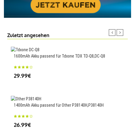
Zuletzt angesehen
1600mAh Akku passend für Tdxone TDX TD-Q8,DC-Q8
51Wh
Gen 
29.99€
47
1400mAh Akku passend für Other P38140H,P38140H
1800
1747
26.99€