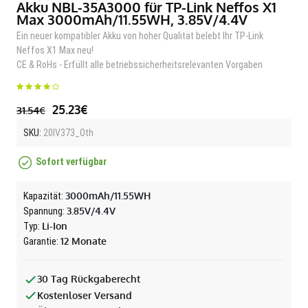
Akku NBL-35A3000 für TP-Link Neffos X1
Max 3000mAh/11.55WH, 3.85V/4.4V
Ein neuer kompatibler Akku von hoher Qualität belebt Ihr TP-Link
Neffos X1 Max neu!
CE & RoHs - Erfüllt alle betriebssicherheitsrelevanten Vorgaben
25.23€
31.54€
SKU:
20IV373_Oth
Sofort verfügbar
3000mAh/11.55WH
Kapazität:
3.85V/4.4V
Spannung:
Li-Ion
Typ:
12 Monate
Garantie:
30 Tag Rückgaberecht
Kostenloser Versand