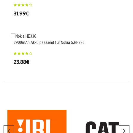
25
31.99€
1100
2900mAh Akku passend für Nokia 5,HE336
34
23.88€