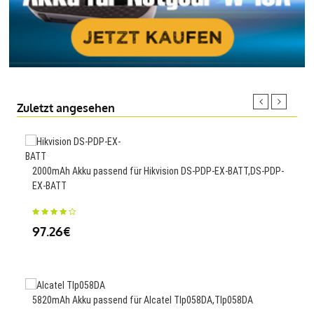
Zuletzt angesehen
3000
2000mAh Akku passend für Hikvision DS-PDP-EX-BATT,DS-PDP-
Max
EX-BATT
25.
97.26€
3000
5820mAh Akku passend für Alcatel Tlp058DA,Tlp058DA