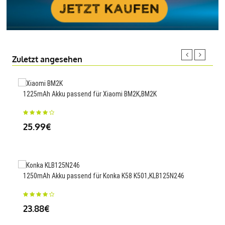
Zuletzt angesehen
1225mAh Akku passend für Xiaomi BM2K,BM2K
4800
25.99€
23
1250mAh Akku passend für Konka K58 K501,KLB125N246
4100
Plu
23.88€
23