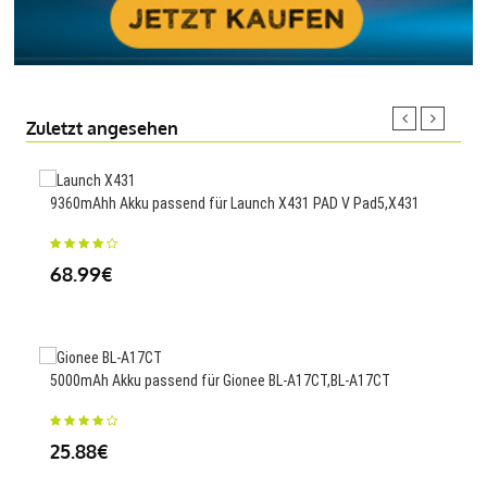
Zuletzt angesehen
9360mAhh Akku passend für Launch X431 PAD V Pad5,X431
210
NJ7
68.99€
45
5000mAh Akku passend für Gionee BL-A17CT,BL-A17CT
4700
25.88€
99