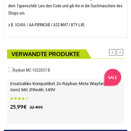
dem Typenschild. Lies den Code und gib ihn in die Suchmaschine des
Shops ein.
z.B.
XQ406
/ AA-PB9NC6B / A32-M47 / BTY-L45
VERWANDTE PRODUKTE
SALE
Ersatzakku Kompatibel Zu Rayban Meta Wayfarer Gen1
Gen2 Mit 219mAh 3.89V
25.99€
32.49€