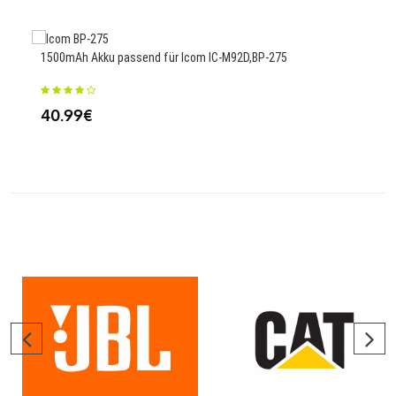
1500mAh Akku passend für Icom IC-M92D,BP-275
376
40.99€
41