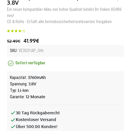
3.8V
Ein neuer kompatibler Akku von hoher Qualität belebt Ihr Veken XQ406
neu!
CE & RoHs - Erfüllt alle betriebssicherheitsrelevanten Vorgaben
41.99€
52.49€
SKU:
VE3531AP_Oth
Sofort verfügbar
3760mAh
Kapazität:
3.8V
Spannung:
Li-Ion
Typ:
12 Monate
Garantie:
30 Tag Rückgaberecht
Kostenloser Versand
Über 500.00 Kunden!