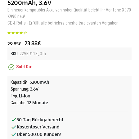
5200mAh, 3.6V
Ein neuer kompatibler Akku von hoher Qualität belebt Ihr Verifone X970
X990 neu!
CE & RoHs - Erfüllt alle betriebssicherheitsrelevanten Vorgaben
23.88€
29.85€
SKU:
22VER118_Oth
Sold Out
5200mAh
Kapazität:
3.6V
Spannung:
Li-Ion
Typ:
12 Monate
Garantie:
30 Tag Rückgaberecht
Kostenloser Versand
Über 500.00 Kunden!