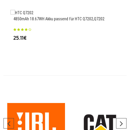
95.
4850mAh 18.67WH Akku passend für HTC Q7202,Q7202
Ersa
25.11€
T60
49