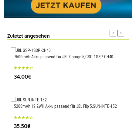
Zuletzt angesehen
7500mAh Akku passend für JBL Charge 5,GSP-1S3P-CH40
Ersa
120
34.00€
43
5200mAh 19.2WH Akku passend für JBL Flip 5,SUN-INTE-152
66WH
11,7
35.50€