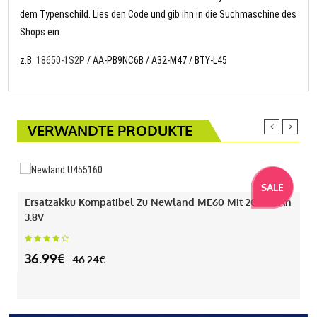
dem Typenschild. Lies den Code und gib ihn in die Suchmaschine des
Shops ein.
z.B.
18650-1S2P
/ AA-PB9NC6B / A32-M47 / BTY-L45
VERWANDTE PRODUKTE
SALE
Ersatzakku Kompatibel Zu Newland ME60 Mit 2000mAh
3.8V
36.99€
46.24€