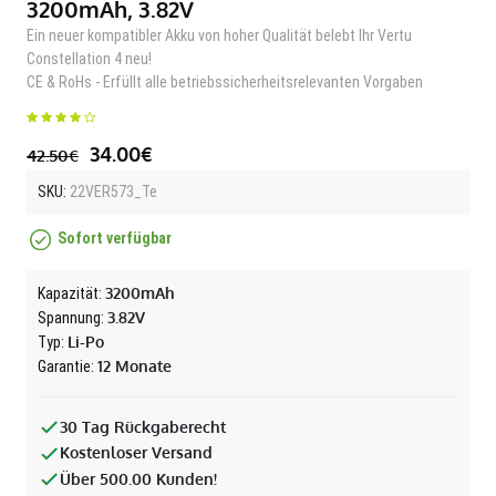
3200mAh, 3.82V
Ein neuer kompatibler Akku von hoher Qualität belebt Ihr Vertu
Constellation 4 neu!
CE & RoHs - Erfüllt alle betriebssicherheitsrelevanten Vorgaben
34.00€
42.50€
SKU:
22VER573_Te
Sofort verfügbar
3200mAh
Kapazität:
3.82V
Spannung:
Li-Po
Typ:
12 Monate
Garantie:
30 Tag Rückgaberecht
Kostenloser Versand
Über 500.00 Kunden!