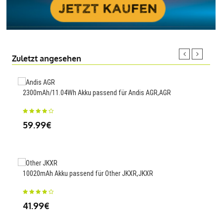
Zuletzt angesehen
2300mAh/11.04Wh Akku passend für Andis AGR,AGR
1250
DMC
59.99€
37.
10020mAh Akku passend für Other JKXR,JKXR
3200
41.99€