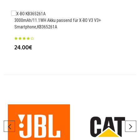
34
3000mAh/11.1WH Akku passend für X-BO V3 V3+
Smartphone,KB365261A
2500
24.00€
92