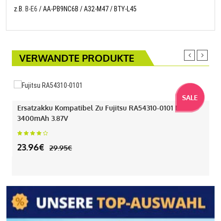
z.B.
B-E6
/ AA-PB9NC6B / A32-M47 / BTY-L45
VERWANDTE PRODUKTE
SALE
Ersatzakku Kompatibel Zu Fujitsu RA54310-0101 Mit
3400mAh 3.87V
23.96€
29.95€