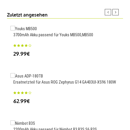
Zuletzt angesehen
3700mAh Akku passend für Youks MB500,MB500
2200
29.99€
23
Ersatnetzteil für Asus ROG Zephyrus G14 GA403UI-XS96 180W
4300
VZS
62.99€
10
2200mAh Akku passend für Niimbot B3 B3S S6,B3S