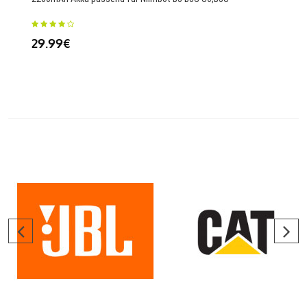
4000
29.99€
25