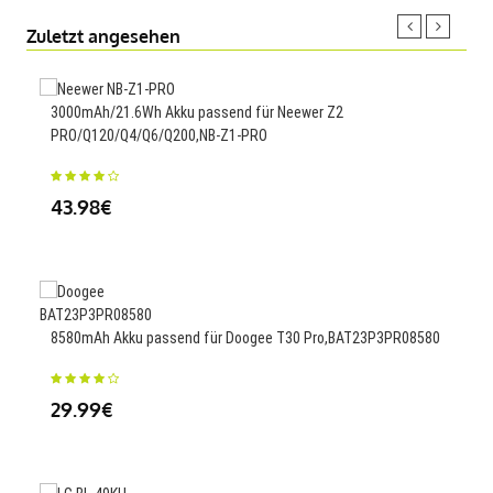
Zuletzt angesehen
3000mAh/21.6Wh Akku passend für Neewer Z2
1800
PRO/Q120/Q4/Q6/Q200,NB-Z1-PRO
45
43.98€
5000
8580mAh Akku passend für Doogee T30 Pro,BAT23P3PR08580
25
29.99€
Ersa