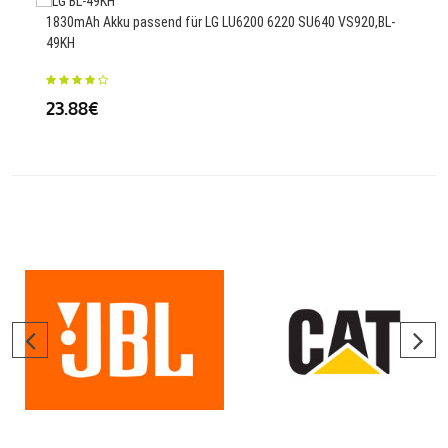
210
1830mAh Akku passend für LG LU6200 6220 SU640 VS920,BL-
49KH
54
23.88€