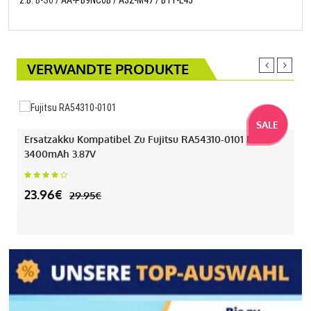
z.B.
B-S6
/ AA-PB9NC6B / A32-M47 / BTY-L45
VERWANDTE PRODUKTE
SALE
Ersatzakku Kompatibel Zu Fujitsu RA54310-0101 Mit
3400mAh 3.87V
23.96€
29.95€