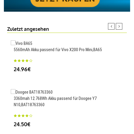
Zuletzt angesehen
5560mAh Akku passend für Vivo X200 Pro Mini,BA65
1800
24.96€
65.
3360mah 12.768Wh Akku passend für Doogee Y7
1500
N10,BAT18763360
23
24.50€