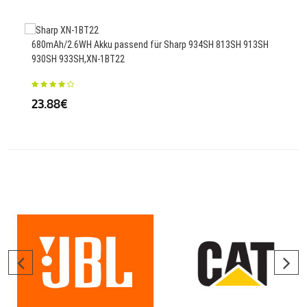
4000
680mAh/2.6WH Akku passend für Sharp 934SH 813SH 913SH
930SH 933SH,XN-1BT22
25.
23.88€