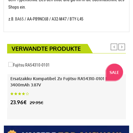
Shops ein.
z.B.
BA65
/ AA-PB9NC6B / A32-M47 / BTY-L45
VERWANDTE PRODUKTE
SALE
Ersatzakku Kompatibel Zu Fujitsu RA54310-0101 Mit
3400mAh 3.87V
23.96€
29.95€