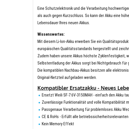
Eine Schutzelektronik und die Verarbeitung hochwertig
als auch gegen Kurzschluss. So kann der Akku eine höhe
Lebensdauer Ihres neuen Akkus.
Wissenswertes:
Mit diesem Li-Ion-Akku erwerben Sie ein Qualitätsproduk
europäischen Qualitätsstandards hergestellt und zeichn
Zudem haben unsere Akkus höchste Zyklenfestigkeit, wa
Selbstentladung der Akkus sorgt bei Nichtgebrauch für g
Die kompatiblen Nachbau-Akkus besitzen alle elektronis
Original-Netzteil aufgeladen werden.
Kompatibler Ersatzakku - Neues Leben
Ersetzt Weili SF-7.6V-3150MAH - einfach den Akku t
Zuverlässige Funktionalität und volle Kompatibilität m
Passgenaue Verarbeitung für problemloses Akku We
CE & RoHs - Erfüllt alle betriebssicherheitsrelevante
Kein Memory Effekt