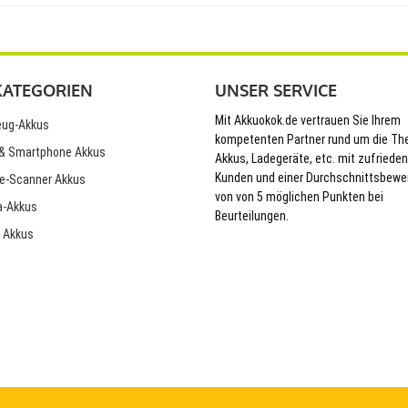
KATEGORIEN
UNSER SERVICE
Mit Akkuokok.de vertrauen Sie Ihrem
ug-Akkus
kompetenten Partner rund um die T
& Smartphone Akkus
Akkus, Ladegeräte, etc. mit zufriede
Kunden und einer Durchschnittsbewe
e-Scanner Akkus
von von 5 möglichen Punkten bei
-Akkus
Beurteilungen.
 Akkus
© 2026 Akkuokok.de Onlineshop - All Rights Reserved.