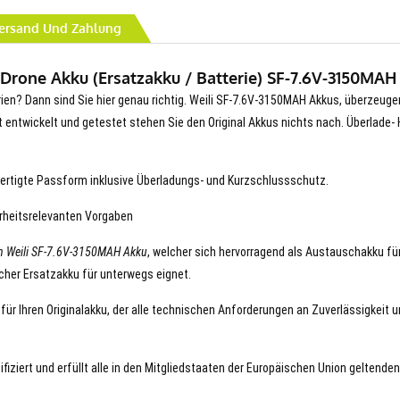
ersand Und Zahlung
Drone Akku (Ersatzakku / Batterie) SF-7.6V-3150MAH 
erien? Dann sind Sie hier genau richtig. Weili SF-7.6V-3150MAH Akkus, überzeuge
erät entwickelt und getestet stehen Sie den Original Akkus nichts nach. Überlade- 
ertigte Passform inklusive Überladungs- und Kurzschlussschutz.
erheitsrelevanten Vorgaben
n Weili SF-7.6V-3150MAH Akku
, welcher sich hervorragend als Austauschakku für
icher Ersatzakku für unterwegs eignet.
für Ihren Originalakku, der alle technischen Anforderungen an Zuverlässigkeit 
iziert und erfüllt alle in den Mitgliedstaaten der Europäischen Union geltenden