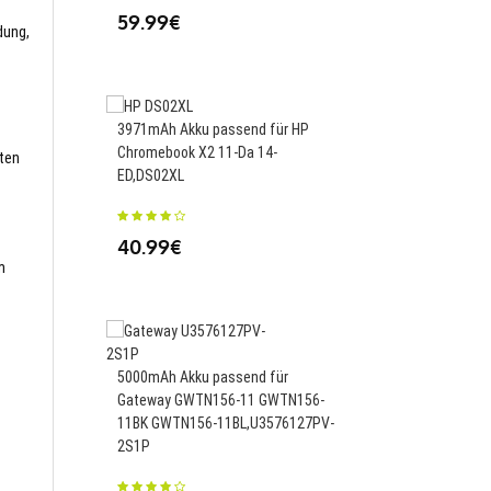
59.99€
dung,
4100mAh Akku passen
3971mAh Akku passend für HP
MICA-071 1ICP6/67/89
Chromebook X2 11-Da 14-
sten
ED,DS02XL
35.99€
40.99€
m
3700mAh/14.25WH Ak
für Samsung Galaxy A8
Star) SM-G885F,EB-BG
5000mAh Akku passend für
Gateway GWTN156-11 GWTN156-
25.06€
11BK GWTN156-11BL,U3576127PV-
2S1P