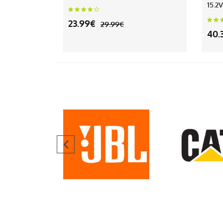
15.2V
23.99€
29.99€
40.