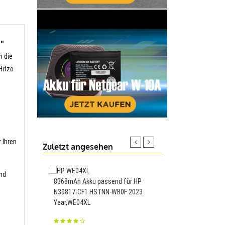
"
n die
Hitze
 Ihren
Zuletzt angesehen
und
8368mAh Akku passend für HP
3150mAh Akku passend
N39817-CF1 HSTNN-WB0F 2023
X1S XK Drone,SF-7.6
Year,WE04XL
67.66€