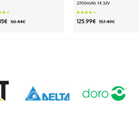
2700mAh 14.32V
35€
125.99€
50.44€
157.49€