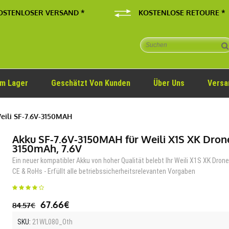
OSTENLOSER VERSAND *
KOSTENLOSE RETOURE *
Im Lager
Geschätzt Von Kunden
Über Uns
Versa
eili SF-7.6V-3150MAH
Akku SF-7.6V-3150MAH für Weili X1S XK Dron
3150mAh, 7.6V
Ein neuer kompatibler Akku von hoher Qualität belebt Ihr Weili X1S XK Drone
CE & RoHs - Erfüllt alle betriebssicherheitsrelevanten Vorgaben
67.66€
84.57€
SKU:
21WL080_Oth