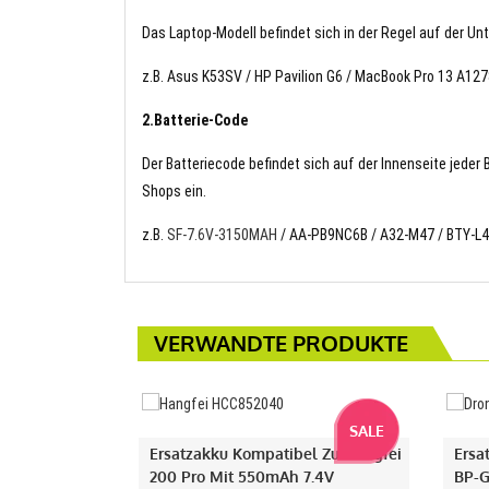
Das Laptop-Modell befindet sich in der Regel auf der Un
z.B. Asus K53SV / HP Pavilion G6 / MacBook Pro 13 A127
2.Batterie-Code
Der Batteriecode befindet sich auf der Innenseite jeder
Shops ein.
z.B.
SF-7.6V-3150MAH
/ AA-PB9NC6B / A32-M47 / BTY-L
VERWANDTE PRODUKTE
SALE
Ersatzakku Kompatibel Zu Hangfei
Ersa
200 Pro Mit 550mAh 7.4V
BP-G