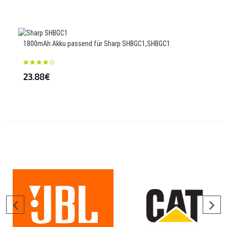
23
1800mAh Akku passend für Sharp SHBGC1,SHBGC1
1900
23.88€
34