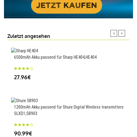
Zuletzt angesehen
6500mAh Akku passend für Sharp HE404,HE404
6827
777
27.96€
68
1200mAh Akku passend für Shure Digital Wireless transmitters
SLXD1,SB903
1200
GZ-
90.99€