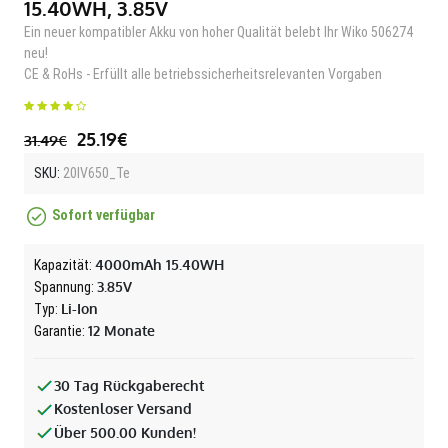
15.40WH, 3.85V
Ein neuer kompatibler Akku von hoher Qualität belebt Ihr Wiko 506274
neu!
CE & RoHs - Erfüllt alle betriebssicherheitsrelevanten Vorgaben
25.19€
31.49€
SKU:
20IV650_Te
Sofort verfügbar
4000mAh 15.40WH
Kapazität:
3.85V
Spannung:
Li-Ion
Typ:
12 Monate
Garantie:
30 Tag Rückgaberecht
Kostenloser Versand
Über 500.00 Kunden!