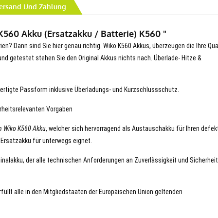
ersand Und Zahlung
560 Akku (Ersatzakku / Batterie) K560 "
rien? Dann sind Sie hier genau richtig. Wiko K560 Akkus, überzeugen die Ihre Qua
t und getestet stehen Sie den Original Akkus nichts nach. Überlade- Hitze &
ertigte Passform inklusive Überladungs- und Kurzschlussschutz.
erheitsrelevanten Vorgaben
n Wiko K560 Akku
, welcher sich hervorragend als Austauschakku für Ihren defek
 Ersatzakku für unterwegs eignet.
ginalakku, der alle technischen Anforderungen an Zuverlässigkeit und Sicherheit
rfüllt alle in den Mitgliedstaaten der Europäischen Union geltenden