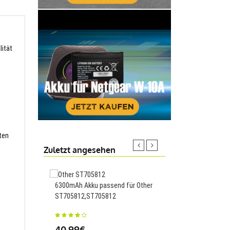
lität
ten
Zuletzt angesehen
6300mAh Akku passend für Other
3000mAh Akku passen
ST705812,ST705812
Y61 W-K560,K560
40.99€
23.88€