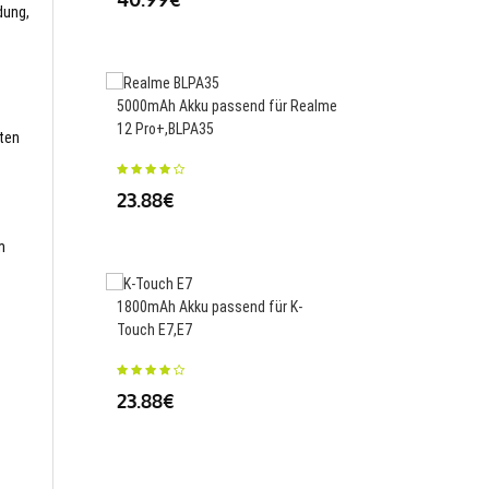
dung,
5000mAh Akku passend für Realme
1240mAh Akku passen
12 Pro+,BLPA35
Cyber-shot DSC-H400 
sten
HX300,NP-BX1
23.88€
34.00€
m
1800mAh Akku passend für K-
Touch E7,E7
3000mAh/11.4WH Akk
für ZTE
23.88€
phone,Li3830T43P3h7
27.50€