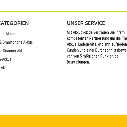
KATEGORIEN
UNSER SERVICE
Mit Akkuokok.de vertrauen Sie Ihrem
ug-Akkus
kompetenten Partner rund um die T
& Smartphone Akkus
Akkus, Ladegeräte, etc. mit zufriede
Kunden und einer Durchschnittsbewe
e-Scanner Akkus
von von 5 möglichen Punkten bei
-Akkus
Beurteilungen.
 Akkus
© 2026 Akkuokok.de Onlineshop - All Rights Reserved.