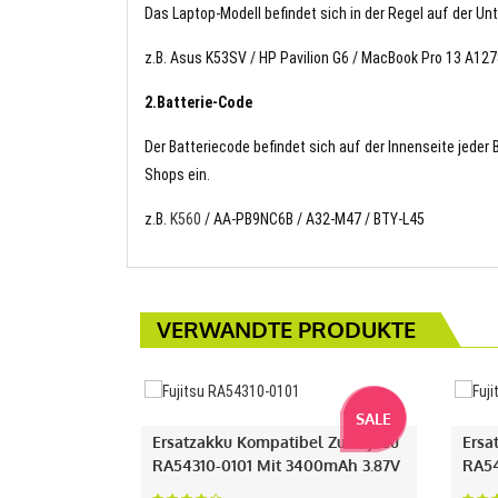
Das Laptop-Modell befindet sich in der Regel auf der Un
z.B. Asus K53SV / HP Pavilion G6 / MacBook Pro 13 A12
2.Batterie-Code
Der Batteriecode befindet sich auf der Innenseite jeder
Shops ein.
z.B.
K560
/ AA-PB9NC6B / A32-M47 / BTY-L45
VERWANDTE PRODUKTE
SALE
Ersatzakku Kompatibel Zu Fujitsu
Ersa
RA54310-0101 Mit 3400mAh 3.87V
RA54