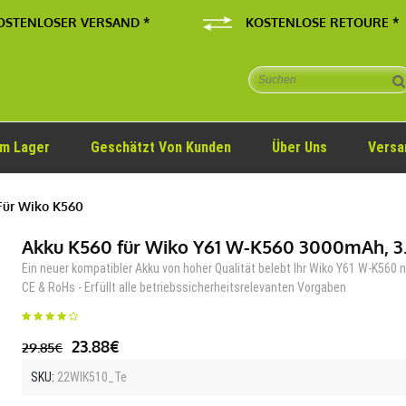
OSTENLOSER VERSAND *
KOSTENLOSE RETOURE *
Im Lager
Geschätzt Von Kunden
Über Uns
Versa
ür Wiko K560
Akku K560 für Wiko Y61 W-K560 3000mAh, 3
Ein neuer kompatibler Akku von hoher Qualität belebt Ihr Wiko Y61 W-K560 
CE & RoHs - Erfüllt alle betriebssicherheitsrelevanten Vorgaben
23.88€
29.85€
SKU:
22WIK510_Te