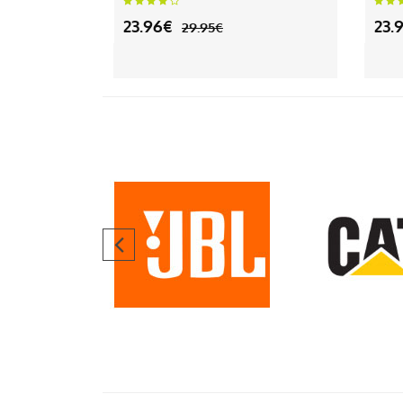
23.96€
23.
29.95€