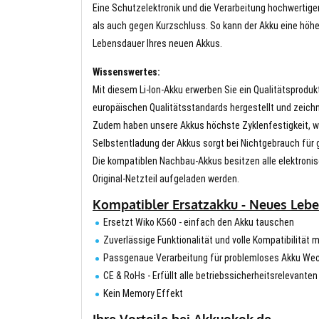
Eine Schutzelektronik und die Verarbeitung hochwertig
als auch gegen Kurzschluss. So kann der Akku eine höhe
Lebensdauer Ihres neuen Akkus.
Wissenswertes:
Mit diesem Li-Ion-Akku erwerben Sie ein Qualitätsproduk
europäischen Qualitätsstandards hergestellt und zeichn
Zudem haben unsere Akkus höchste Zyklenfestigkeit, wa
Selbstentladung der Akkus sorgt bei Nichtgebrauch für g
Die kompatiblen Nachbau-Akkus besitzen alle elektronis
Original-Netzteil aufgeladen werden.
Kompatibler Ersatzakku - Neues Lebe
Ersetzt Wiko K560 - einfach den Akku tauschen
Zuverlässige Funktionalität und volle Kompatibilität 
Passgenaue Verarbeitung für problemloses Akku We
CE & RoHs - Erfüllt alle betriebssicherheitsrelevante
Kein Memory Effekt
Ihre Vorteile bei Akkuokok.de.