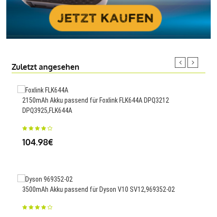
Zuletzt angesehen
2150mAh Akku passend für Foxlink FLK644A DPQ3212
170m
DPQ3925,FLK644A
23
104.98€
2000
3500mAh Akku passend für Dyson V10 SV12,969352-02
24.