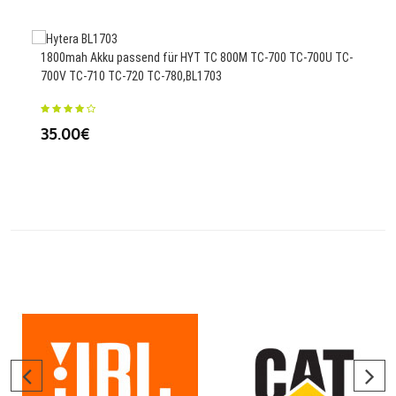
80
1800mah Akku passend für HYT TC 800M TC-700 TC-700U TC-
700V TC-710 TC-720 TC-780,BL1703
Ersa
35.00€
51.