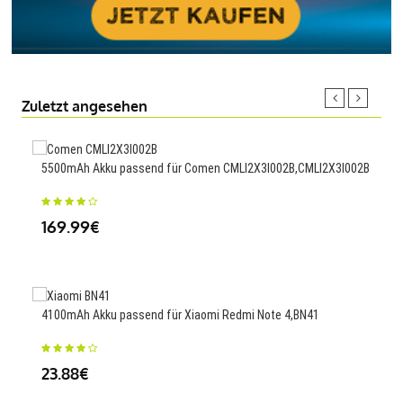
Zuletzt angesehen
5500mAh Akku passend für Comen CMLI2X3I002B,CMLI2X3I002B
7800
XF1
169.99€
34
4100mAh Akku passend für Xiaomi Redmi Note 4,BN41
2.25
23.88€
Cont