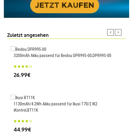
Zuletzt angesehen
3200mAh Akku passend für Beidou DPR995-00,DPR995-00
4840
26.99€
50
1130mAh/4.2Wh Akku passend für Ikusi T70/2 IK2
Ersa
iKontrol,BT11K
36
44.99€