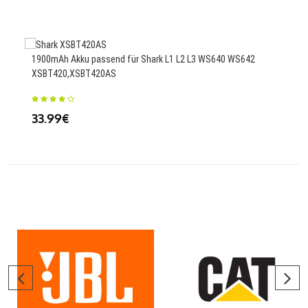
4860
1900mAh Akku passend für Shark L1 L2 L3 WS640 WS642
XSBT420,XSBT420AS
34
33.99€