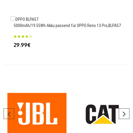
5000mAh/19.55Wh Akku passend für OPPO Reno 13 Pro,BLPA57
700m
29.99€
23