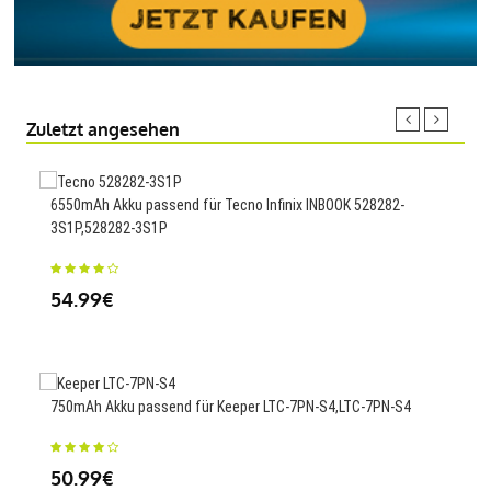
Zuletzt angesehen
6550mAh Akku passend für Tecno Infinix INBOOK 528282-
2400
3S1P,528282-3S1P
2,I
54.99€
73
750mAh Akku passend für Keeper LTC-7PN-S4,LTC-7PN-S4
2100
50.99€
38