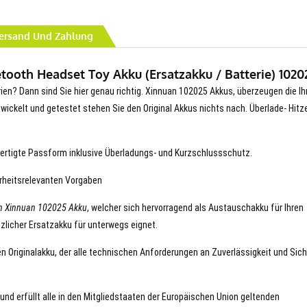
ersand Und Zahlung
ooth Headset Toy Akku (Ersatzakku / Batterie) 1020
rien? Dann sind Sie hier genau richtig. Xinnuan 102025 Akkus, überzeugen die Ih
entwickelt und getestet stehen Sie den Original Akkus nichts nach. Überlade- Hitz
ertigte Passform inklusive Überladungs- und Kurzschlussschutz.
erheitsrelevanten Vorgaben
n Xinnuan 102025 Akku
, welcher sich hervorragend als Austauschakku für Ihren
zlicher Ersatzakku für unterwegs eignet.
en Originalakku, der alle technischen Anforderungen an Zuverlässigkeit und Sich
und erfüllt alle in den Mitgliedstaaten der Europäischen Union geltenden