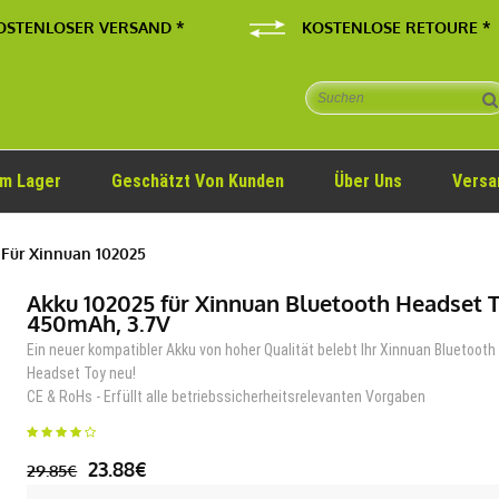
OSTENLOSER VERSAND *
KOSTENLOSE RETOURE *
Im Lager
Geschätzt Von Kunden
Über Uns
Versa
Für Xinnuan 102025
Akku 102025 für Xinnuan Bluetooth Headset 
450mAh, 3.7V
Ein neuer kompatibler Akku von hoher Qualität belebt Ihr Xinnuan Bluetooth
Headset Toy neu!
CE & RoHs - Erfüllt alle betriebssicherheitsrelevanten Vorgaben
23.88€
29.85€