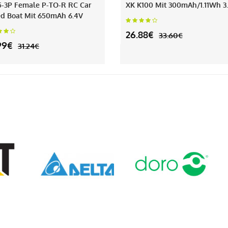
5-3P Female P-TO-R RC Car
XK K100 Mit 300mAh/1.11Wh 3
d Boat Mit 650mAh 6.4V
26.88€
33.60€
99€
31.24€