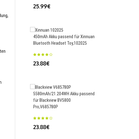
25.99€
23.88€
dung,
450mAh Akku passend für Xinnuan
38.2Wh 5039mAh Akku
Bluetooth Headset Toy,102025
Microsoft Surface Pr
1876,G3HTA060H
sten
23.88€
68.82€
m
5580mAh/21.204WH Akku passend
für Blackview BV5800
4000mAh/15.4WH Akk
Pro,V685780P
für Acer Liquid Z6 Plus
ATL456579,BT61
23.88€
27.50€