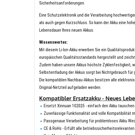
Sicherheitsanforderungen.
Eine Schutzelektronik und die Verarbeitung hochwertig
als auch gegen Kurzschluss. So kann der Akku eine höhe
Lebensdauer Ihres neuen Akkus.
Wissenswertes:
Mit diesem Li-Ion-Akku erwerben Sie ein Qualitätsproduk
europäischen Qualitätsstandards hergestellt und zeichn
Zudem haben unsere Akkus höchste Zyklenfestigkeit, wa
Selbstentladung der Akkus sorgt bei Nichtgebrauch für g
Die kompatiblen Nachbau-Akkus besitzen alle elektronis
Original-Netzteil aufgeladen werden.
Kompatibler Ersatzakku - Neues Lebe
Ersetzt Xinnuan 102025 - einfach den Akku tauschen
Zuverlässige Funktionalität und volle Kompatibilität 
Passgenaue Verarbeitung für problemloses Akku We
CE & RoHs - Erfüllt alle betriebssicherheitsrelevante