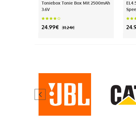
Toniebox Tonie Box Mit 2500mAh
EL4.
3.6V
Spee
24.99€
24.
31.24€