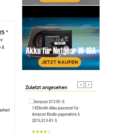
25 "
re
e &
Zuletzt angesehen
1420mAh Akku passend für
3000mAh Akku passend
erheit
Amazon Kindle paperwhite 6
G63/I6 Early Education
2015,S13-R1-S
Machine,103665