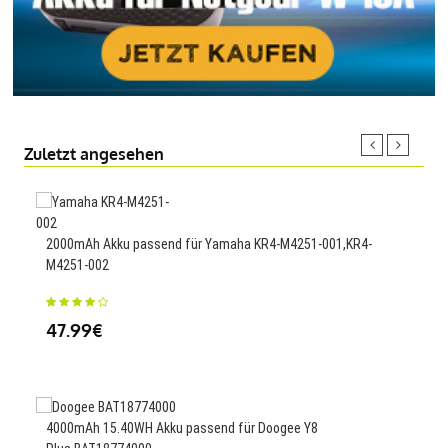
Zuletzt angesehen
300
2000mAh Akku passend für Yamaha KR4-M4251-001,KR4-
M4251-002
35
47.99€
3950
PCH
4000mAh 15.40WH Akku passend für Doogee Y8