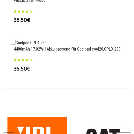
Plus,BAT18774000
27.
35.50€
4200
HB4
4400mAh 17.02WH Akku passend für Coolpad cool20,CPLD-239
35
35.50€