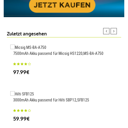
Zuletzt angesehen
7500mAh Akku passend für Micsig HS1220,MS-BA-A750
3400
97.99€
23
3000mAh Akku passend für Hilti SBP12,SFB125
2120
XT1
59.99€
23