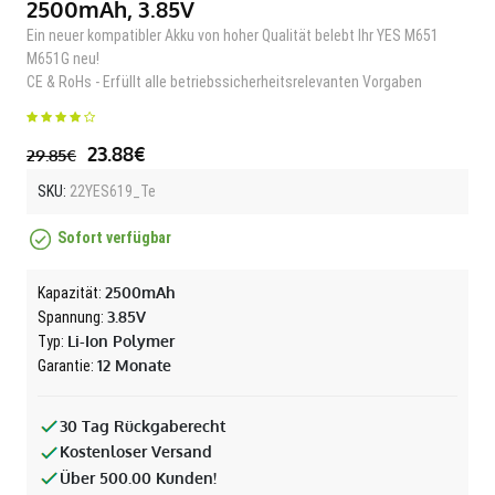
2500mAh, 3.85V
Ein neuer kompatibler Akku von hoher Qualität belebt Ihr YES M651
M651G neu!
CE & RoHs - Erfüllt alle betriebssicherheitsrelevanten Vorgaben
23.88€
29.85€
SKU:
22YES619_Te
Sofort verfügbar
2500mAh
Kapazität:
3.85V
Spannung:
Li-Ion Polymer
Typ:
12 Monate
Garantie:
30 Tag Rückgaberecht
Kostenloser Versand
Über 500.00 Kunden!