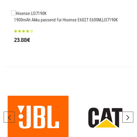
1900mAh Akku passend für Hisense E602T E600M,LI37190K
250
23.88€
23