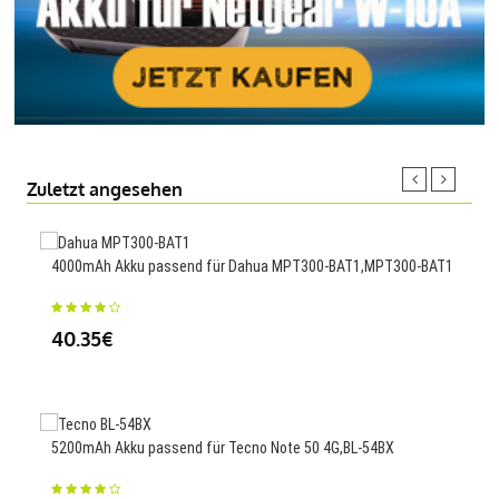
Zuletzt angesehen
4000mAh Akku passend für Dahua MPT300-BAT1,MPT300-BAT1
180m
Cont
40.35€
23
5200mAh Akku passend für Tecno Note 50 4G,BL-54BX
Ersa