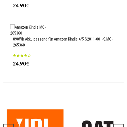
24.90€
61
890Wh Akku passend für Amazon Kindle 4/5 S2011-001-S,MC-
2300
265360
SL2
24.90€
38