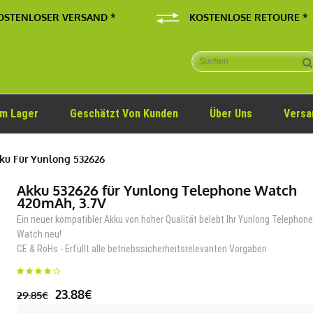
OSTENLOSER VERSAND *
KOSTENLOSE RETOURE *
Im Lager
Geschätzt Von Kunden
Über Uns
Versa
ku Für Yunlong 532626
Akku 532626 für Yunlong Telephone Watch
420mAh, 3.7V
Ein neuer kompatibler Akku von hoher Qualität belebt Ihr Yunlong Telephon
Watch neu!
CE & RoHs - Erfüllt alle betriebssicherheitsrelevanten Vorgaben
23.88€
29.85€