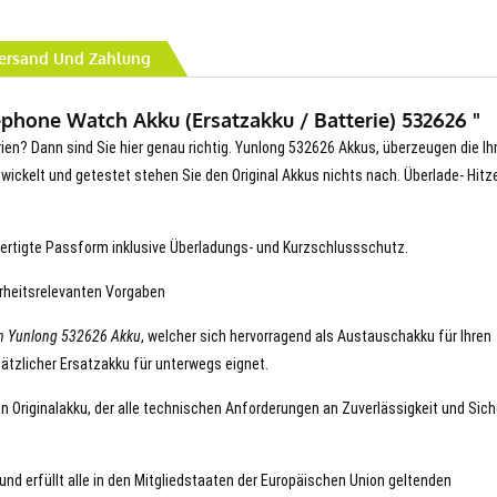
ersand Und Zahlung
phone Watch Akku (Ersatzakku / Batterie) 532626 "
rien? Dann sind Sie hier genau richtig. Yunlong 532626 Akkus, überzeugen die Ih
entwickelt und getestet stehen Sie den Original Akkus nichts nach. Überlade- Hitz
ertigte Passform inklusive Überladungs- und Kurzschlussschutz.
erheitsrelevanten Vorgaben
n Yunlong 532626 Akku
, welcher sich hervorragend als Austauschakku für Ihren
ätzlicher Ersatzakku für unterwegs eignet.
en Originalakku, der alle technischen Anforderungen an Zuverlässigkeit und Sich
und erfüllt alle in den Mitgliedstaaten der Europäischen Union geltenden