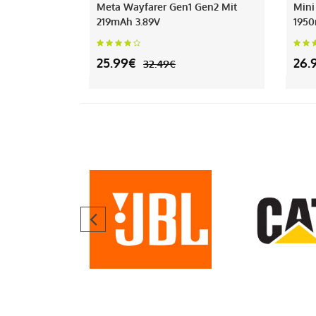
Meta Wayfarer Gen1 Gen2 Mit
Mini
219mAh 3.89V
1950
25.99€
26.
32.49€