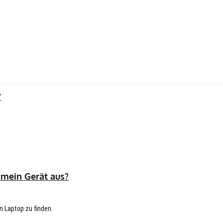
?
 mein Gerät aus?
n Laptop zu finden.