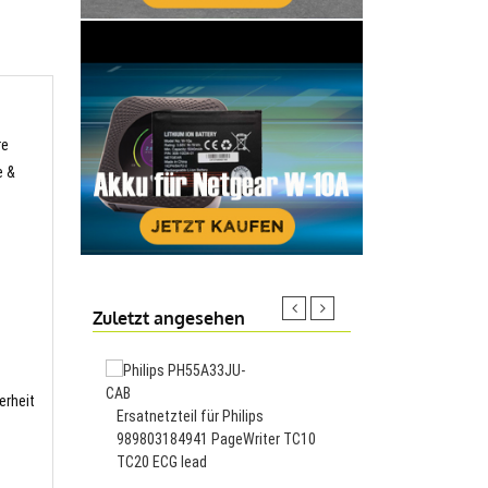
re
e &
Zuletzt angesehen
500mAh Akku passend 
erheit
Ersatnetzteil für Philips
E121 E101,AB0500BW
989803184941 PageWriter TC10
TC20 ECG lead
23.88€