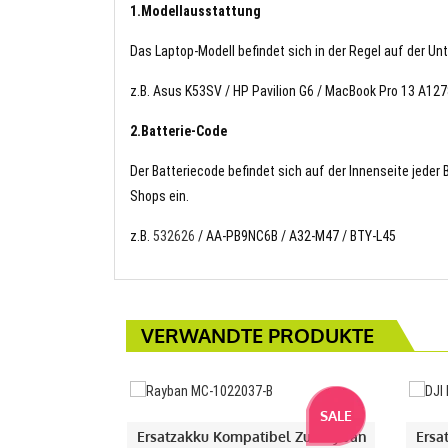
1.Modellausstattung
Das Laptop-Modell befindet sich in der Regel auf der Un
z.B. Asus K53SV / HP Pavilion G6 / MacBook Pro 13 A12
2.Batterie-Code
Der Batteriecode befindet sich auf der Innenseite jeder
Shops ein.
z.B.
532626
/ AA-PB9NC6B / A32-M47 / BTY-L45
VERWANDTE PRODUKTE
SALE
Ersatzakku Kompatibel Zu Rayban
Ersa