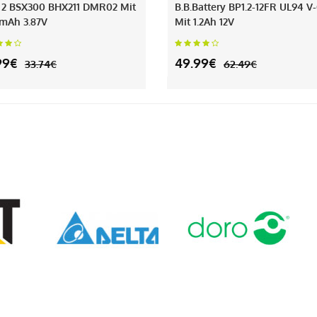
 2 BSX300 BHX211 DMR02 Mit
B.b.battery BP1.2-12FR UL94 V
mAh 3.87V
Mit 1.2Ah 12V
99€
49.99€
33.74€
62.49€