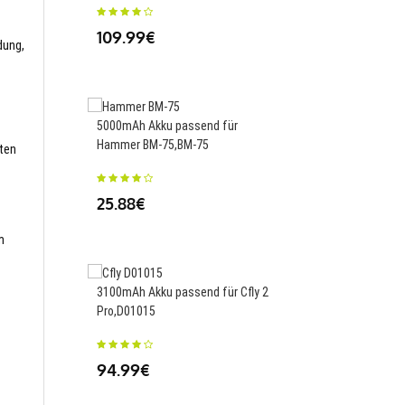
109.99€
dung,
420mAh Akku passend 
Telephone Watch,532
5000mAh Akku passend für
Hammer BM-75,BM-75
sten
23.88€
25.88€
m
3000mAh/11.55WH Ak
für Samsung Galaxy A
3100mAh Akku passend für Cfly 2
A600 A600F,EB-BJ800
Pro,D01015
25.38€
94.99€