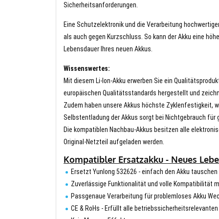
Sicherheitsanforderungen.
Eine Schutzelektronik und die Verarbeitung hochwertig
als auch gegen Kurzschluss. So kann der Akku eine höhe
Lebensdauer Ihres neuen Akkus.
Wissenswertes:
Mit diesem Li-Ion-Akku erwerben Sie ein Qualitätsproduk
europäischen Qualitätsstandards hergestellt und zeichn
Zudem haben unsere Akkus höchste Zyklenfestigkeit, wa
Selbstentladung der Akkus sorgt bei Nichtgebrauch für g
Die kompatiblen Nachbau-Akkus besitzen alle elektronis
Original-Netzteil aufgeladen werden.
Kompatibler Ersatzakku - Neues Leb
Ersetzt Yunlong 532626 - einfach den Akku tauschen
Zuverlässige Funktionalität und volle Kompatibilität 
Passgenaue Verarbeitung für problemloses Akku We
CE & RoHs - Erfüllt alle betriebssicherheitsrelevante