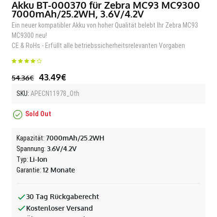
Akku BT-000370 für Zebra MC93 MC9300
7000mAh/25.2WH, 3.6V/4.2V
Ein neuer kompatibler Akku von hoher Qualität belebt Ihr Zebra MC93
MC9300 neu!
CE & RoHs - Erfüllt alle betriebssicherheitsrelevanten Vorgaben
43.49€
54.36€
SKU:
APECN11978_Oth
Sold Out
7000mAh/25.2WH
Kapazität:
3.6V/4.2V
Spannung:
Li-Ion
Typ:
12 Monate
Garantie:
30 Tag Rückgaberecht
Kostenloser Versand