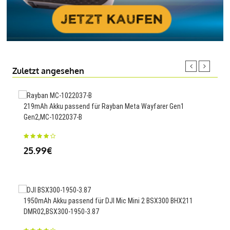
Zuletzt angesehen
219mAh Akku passend für Rayban Meta Wayfarer Gen1
4220
Gen2,MC-1022037-B
X39
25.99€
65
1950mAh Akku passend für DJI Mic Mini 2 BSX300 BHX211
DMR02,BSX300-1950-3.87
1230
9981