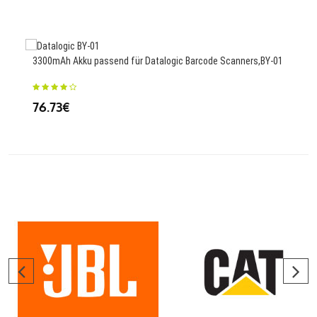
3000
3300mAh Akku passend für Datalogic Barcode Scanners,BY-01
33
76.73€