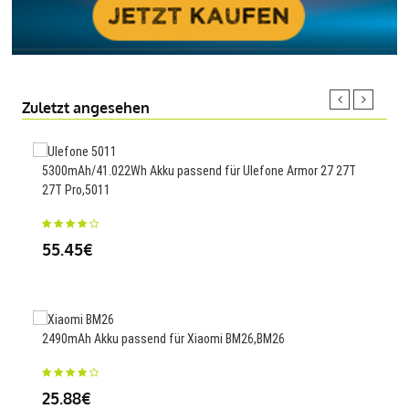
Zuletzt angesehen
5300mAh/41.022Wh Akku passend für Ulefone Armor 27 27T
4900
27T Pro,5011
14
55.45€
5.6A
2490mAh Akku passend für Xiaomi BM26,BM26
36
25.88€