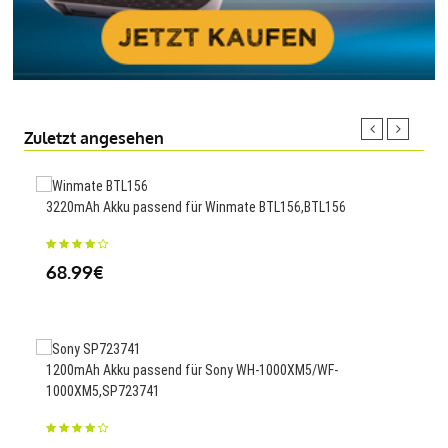
Zuletzt angesehen
3220mAh Akku passend für Winmate BTL156,BTL156
4840
68.99€
25
1200mAh Akku passend für Sony WH-1000XM5/WF-
3493
1000XM5,SP723741
3RN