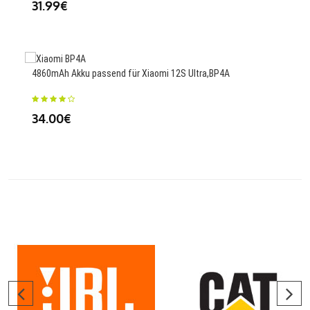
31.99€
74
4860mAh Akku passend für Xiaomi 12S Ultra,BP4A
850m
CR1
34.00€
23