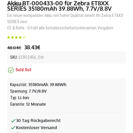
Akku BT-000433-00 für Zebra ET8XX
SERIES 35180mAh 39.88Wh, 7.7V/8.8V
Ein neuer kompatibler Akku von hoher Qualität belebt Ihr Zebra ET8XX
SERIES neu!
CE & RoHs - Erfüllt alle betriebssicherheitsrelevanten Vorgaben
38.43€
48.04€
SKU:
ECN12456_Oth
Sold Out
35180mAh 39.88Wh
Kapazität:
7.7V/8.8V
Spannung:
Li-Ion
Typ:
12 Monate
Garantie:
30 Tag Rückgaberecht
Kostenloser Versand