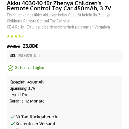
Akku 403040 für Zhenya Children's
Remote Control Toy Car 450mAh, 3.7V
Ein neuer kompatibler Akku von hoher Qualität belebt Ihr Zhenya
Children's Remote Control Toy Car neu!
CE & RoHs - Erfüllt alle betriebssicherheitsrelevanten Vorgaben
23.88€
29.85€
SKU:
20LE020_Oth
Sofort verfügbar
450mAh
Kapazität:
3.7V
Spannung:
Li-Po
Typ:
12 Monate
Garantie:
30 Tag Rückgaberecht
Kostenloser Versand