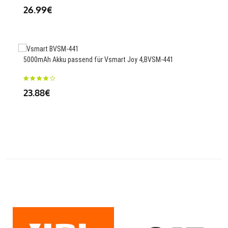
26.99€
23
5000mAh Akku passend für Vsmart Joy 4,BVSM-441
2300
23.88€
F31
24.