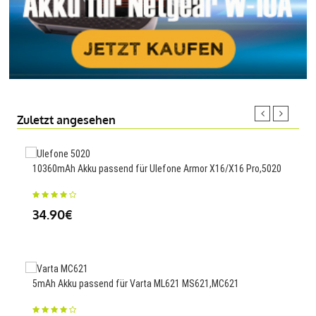
Zuletzt angesehen
10360mAh Akku passend für Ulefone Armor X16/X16 Pro,5020
5000
34.90€
23
5mAh Akku passend für Varta ML621 MS621,MC621
450m
Car,