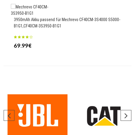
3950mAh Akku passend für Mechrevo CF40CM-3S4000 S5000-
1500
B1G1,CF40CM-3S3950-B1G1
23
69.99€