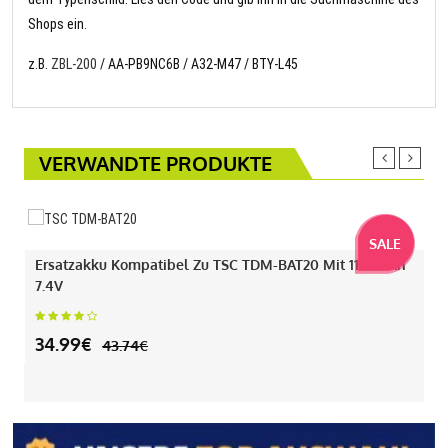
Shops ein.
z.B.
ZBL-200
/ AA-PB9NC6B / A32-M47 / BTY-L45
VERWANDTE PRODUKTE
SALE
Ersatzakku Kompatibel Zu TSC TDM-BAT20 Mit 1130mAh
7.4V
34.99€
43.74€