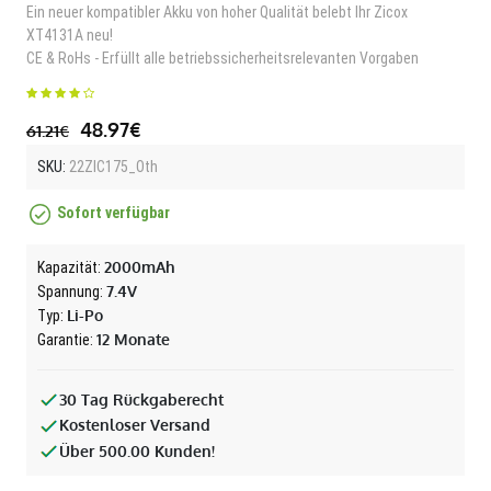
Ein neuer kompatibler Akku von hoher Qualität belebt Ihr Zicox
XT4131A neu!
CE & RoHs - Erfüllt alle betriebssicherheitsrelevanten Vorgaben
48.97€
61.21€
SKU:
22ZIC175_Oth
Sofort verfügbar
2000mAh
Kapazität:
7.4V
Spannung:
Li-Po
Typ:
12 Monate
Garantie:
30 Tag Rückgaberecht
Kostenloser Versand
Über 500.00 Kunden!