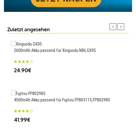
Zuletzt angesehen
2600mAh Akku passend für Xinguodu N86,GX05
700m
840
24.90€
23
4500mAh Akku passend für Fujitsu FPB0311S,FPB0298S
2000
41.99€
48