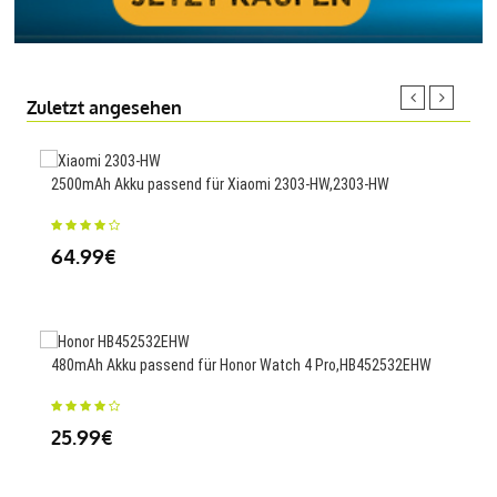
Zuletzt angesehen
2500mAh Akku passend für Xiaomi 2303-HW,2303-HW
1800
750 
64.99€
23
480mAh Akku passend für Honor Watch 4 Pro,HB452532EHW
1400
25.99€
23