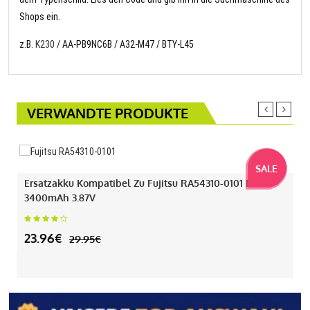
Shops ein.
z.B.
K230
/ AA-PB9NC6B / A32-M47 / BTY-L45
VERWANDTE PRODUKTE
SALE
Ersatzakku Kompatibel Zu Fujitsu RA54310-0101 Mit
3400mAh 3.87V
23.96€
29.95€