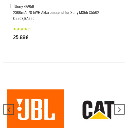
2300mAh/8.6WH Akku passend für Sony M36h C5502
C5503,BA950
400
R42
25.88€
41.