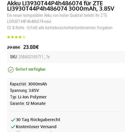
Akku LI3930T44P4h486074 für ZTE
LI3930T44P4h486074 3000mAh, 3.85V
Ein neuer kompatibler Akku von hoher Qualität belebt Ihr ZTE
LI3930T44P4h486074 neu!
CE & RoHs - Erfüllt alle betriebssicherheitsrelevanten Vorgaben
23.88€
29.85€
SKU:
25BA02100711_Te
Sofort verfügbar
3000mAh
Kapazität:
3.85V
Spannung:
Li-Ion Polymer
Typ:
12 Monate
Garantie:
30 Tag Rückgaberecht
Kostenloser Versand