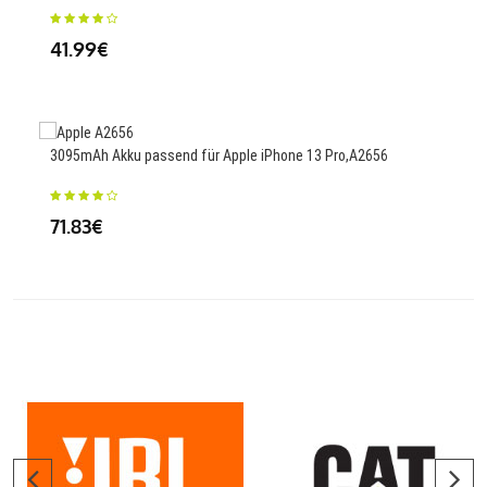
26
41.99€
400
3095mAh Akku passend für Apple iPhone 13 Pro,A2656
85
71.83€