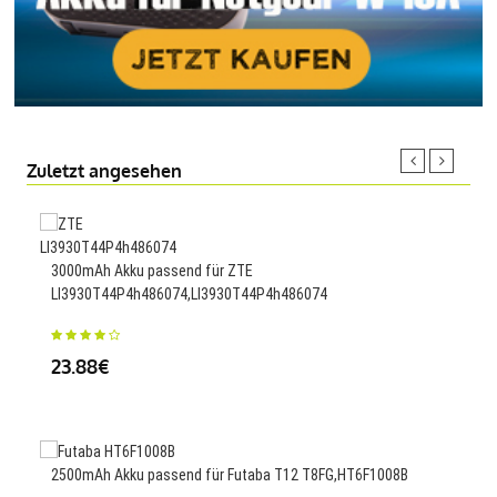
Zuletzt angesehen
3000
3000mAh Akku passend für ZTE
LI3930T44P4h486074,LI3930T44P4h486074
27.
23.88€
3000
sma
2500mAh Akku passend für Futaba T12 T8FG,HT6F1008B