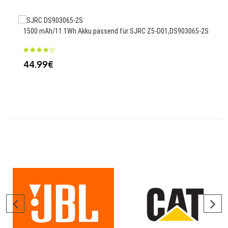
1500 mAh/11.1Wh Akku passend für SJRC Z5-D01,DS903065-2S
2930
E65
44.99€
26