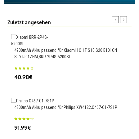
Zuletzt angesehen
4900mAh Akku passend für Xiaomi 1C 1T S10 S20 B101CN
900m
STYTJ01ZHM,BRR-2P4S-5200SL
200
40.98€
23
4800mAh Akku passend für Philips XW4122,C467-C1-7S1P
300
91.99€
23