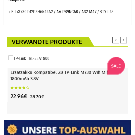
z.B.
Li3730T42P3H6544A2
/ AA-PB9NC6B / A32-M47 / BTY-L45
VERWANDTE PRODUKTE
SALE
Ersatzakku Kompatibel Zu TP-Link M730 Wifi Mifi Mit
1800mAh 3.8V
22.96€
28.70€