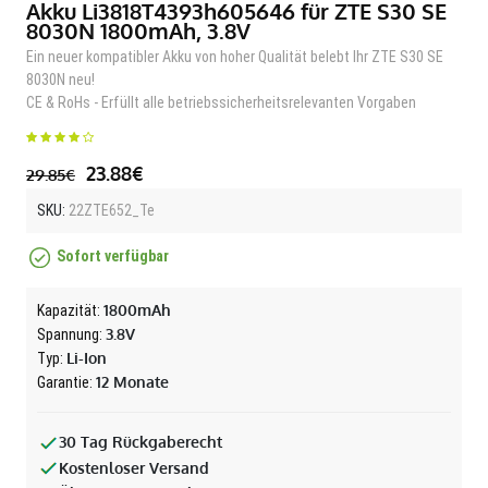
Akku Li3818T4393h605646 für ZTE S30 SE
8030N 1800mAh, 3.8V
Ein neuer kompatibler Akku von hoher Qualität belebt Ihr ZTE S30 SE
8030N neu!
CE & RoHs - Erfüllt alle betriebssicherheitsrelevanten Vorgaben
23.88€
29.85€
SKU:
22ZTE652_Te
Sofort verfügbar
1800mAh
Kapazität:
3.8V
Spannung:
Li-Ion
Typ:
12 Monate
Garantie:
30 Tag Rückgaberecht
Kostenloser Versand