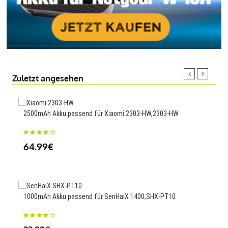
Zuletzt angesehen
2500mAh Akku passend für Xiaomi 2303-HW,2303-HW
1800
803
64.99€
23
1000mAh Akku passend für SenHaiX 1400,SHX-PT10
7000