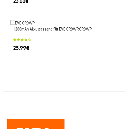
23.88€
G2,
57
1200mAh Akku passend für EVE CR9V/P,CR9V/P
25.99€
7500
739
85