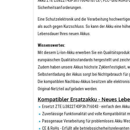
Akku ZTE Li3822T43P3h716043 ist CE-, FCC- und ROHS-zert
Sicherheitsanforderungen.
Eine Schutzelektronik und die Verarbeitung hochwertig
als auch gegen Kurzschluss. So kann der Akku eine höhe
Lebensdauer Ihres neuen Akkus.
Wissenswertes:
Mit diesem Li-Ion-Akku erwerben Sie ein Qualitätsproduk
europäischen Qualitätsstandards hergestellt und zeichn
Zudem haben unsere Akkus höchste Zyklenfestigkeit, wa
Selbstentladung der Akkus sorgt bei Nichtgebrauch für g
Die kompatiblen Nachbau-Akkus besitzen alle elektronis
Original-Netzteil aufgeladen werden.
Kompatibler Ersatzakku - Neues Lebe
Ersetzt ZTE Li3822T43P3h716043 - einfach den Akk
Zuverlässige Funktionalität und volle Kompatibilität 
Passgenaue Verarbeitung für problemloses Akku We
CE & RoHs - Erfüllt alle betriebssicherheitsrelevante