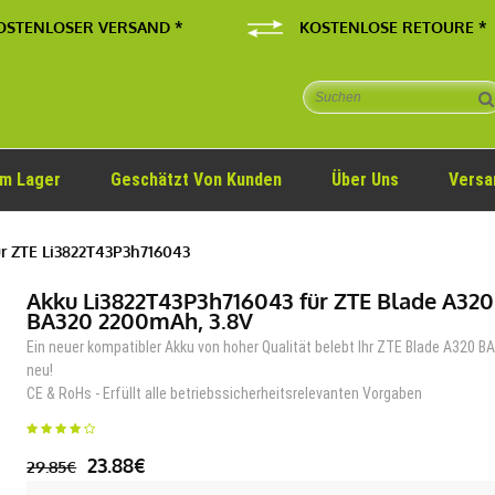
OSTENLOSER VERSAND *
KOSTENLOSE RETOURE *
Im Lager
Geschätzt Von Kunden
Über Uns
Versa
r ZTE Li3822T43P3h716043
Akku Li3822T43P3h716043 für ZTE Blade A320
BA320 2200mAh, 3.8V
Ein neuer kompatibler Akku von hoher Qualität belebt Ihr ZTE Blade A320 B
neu!
CE & RoHs - Erfüllt alle betriebssicherheitsrelevanten Vorgaben
23.88€
29.85€