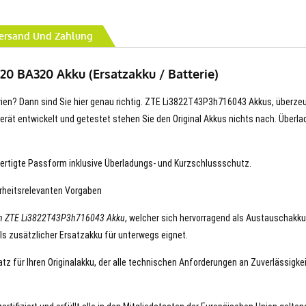
ersand Und Zahlung
20 BA320 Akku (Ersatzakku / Batterie)
terien? Dann sind Sie hier genau richtig. ZTE Li3822T43P3h716043 Akkus, überze
hr Gerät entwickelt und getestet stehen Sie den Original Akkus nichts nach. Überla
ertigte Passform inklusive Überladungs- und Kurzschlussschutz.
erheitsrelevanten Vorgaben
en ZTE Li3822T43P3h716043 Akku
, welcher sich hervorragend als Austauschakku
ls zusätzlicher Ersatzakku für unterwegs eignet.
z für Ihren Originalakku, der alle technischen Anforderungen an Zuverlässigke