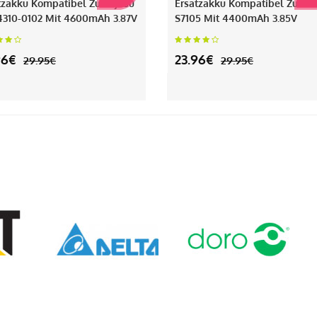
tzakku Kompatibel Zu Fujitsu
Ersatzakku Kompatibel Zu Phi
310-0102 Mit 4600mAh 3.87V
S7105 Mit 4400mAh 3.85V
96€
23.96€
29.95€
29.95€