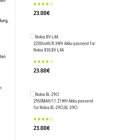
nden
23.88€
dung,
290MAH/1.10WH Akku 
Amazfit Stratos 2/2S
2200mAh/8.3WH Akku passend für
A1619,PL332728V
Nokia 830,BV-L4A
sten
23.88€
23.88€
m
4010MAH/15.44WH Ak
2950MAH/11.21WH Akku passend
für Coolpad 3600I-S0
für Nokia BL-29CI,BL-29CI
AS9-9,CPLD-400/405
23.88€
25.88€