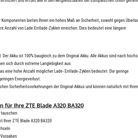
ifiziert und erfüllt alle in den Mitgliedstaaten der Europäischen Union gelte
er Komponenten bieten Ihnen ein hohes Maß an Sicherheit, sowohl gegen Überla
re Anzahl von Lade-Entlade-Zyklen erreichen. Dies bedeutet eine längere
t. Der Akku ist 100% baugleich zu dem Original Akku. Alle Akkus sind nach höch
en sich durch extreme Langlebigkeit aus.
s eine hohe Anzahl möglicher Lade- Entlade-Zyklen bedeutet. Die geringe
eringen Energieverlust.
chen Sicherheitsvorkehrungen der Original-Akkus und können natürlich mit Ihre
n für Ihre ZTE Blade A320 BA320
u tauschen
mit Ihrer ZTE Blade A320 BA320
chseln
n Vorgaben