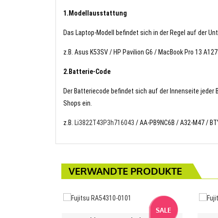
1.Modellausstattung
Das Laptop-Modell befindet sich in der Regel auf der Un
z.B. Asus K53SV / HP Pavilion G6 / MacBook Pro 13 A12
2.Batterie-Code
Der Batteriecode befindet sich auf der Innenseite jeder
Shops ein.
z.B.
Li3822T43P3h716043
/ AA-PB9NC6B / A32-M47 / BT
VERWANDTE PRODUKTE
SALE