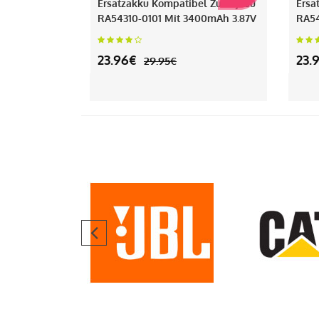
Ersatzakku Kompatibel Zu Fujitsu
Ersa
RA54310-0101 Mit 3400mAh 3.87V
RA54
23.96€
23.
29.95€