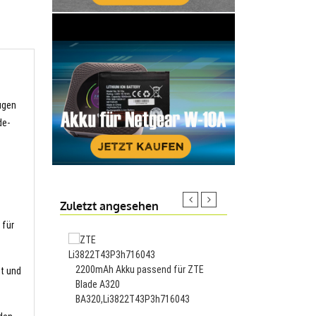
ugen
de-
Zuletzt angesehen
 für
4850MAH/18.43WH Ak
2200mAh Akku passend für ZTE
für Amazon ST33,ST3
it und
Blade A320
BA320,Li3822T43P3h716043
25.88€