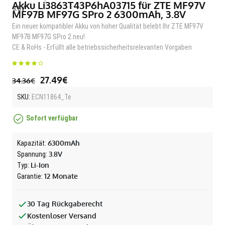
Akku Li3863T43P6hA03715 für ZTE MF97V
MF97B MF97G SPro 2 6300mAh, 3.8V
Ein neuer kompatibler Akku von hoher Qualität belebt Ihr ZTE MF97V
MF97B MF97G SPro 2 neu!
CE & RoHs - Erfüllt alle betriebssicherheitsrelevanten Vorgaben
27.49€
34.36€
SKU:
ECN11864_Te
Sofort verfügbar
6300mAh
Kapazität:
3.8V
Spannung:
Li-Ion
Typ:
12 Monate
Garantie:
30 Tag Rückgaberecht
Kostenloser Versand