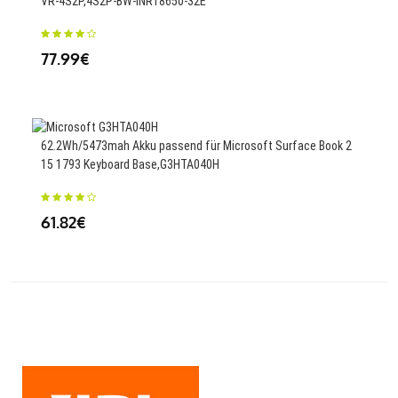
VR-4S2P,4S2P-BW-INR18650-32E
F31
77.99€
28
62.2Wh/5473mah Akku passend für Microsoft Surface Book 2
640
15 1793 Keyboard Base,G3HTA040H
S10
61.82€
35