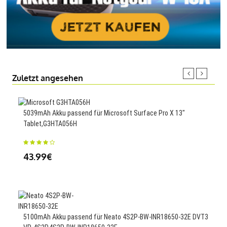
Zuletzt angesehen
5039mAh Akku passend für Microsoft Surface Pro X 13"
Tablet,G3HTA056H
630
2,L
43.99€
27
5100mAh Akku passend für Neato 4S2P-BW-INR18650-32E DVT3
110