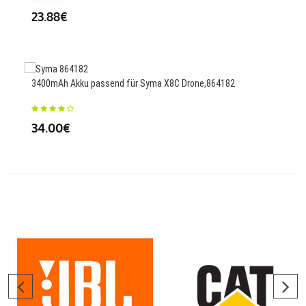
23.88€
33
3400mAh Akku passend für Syma X8C Drone,864182
415
34.00€
35