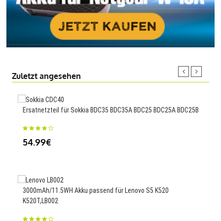
Zuletzt angesehen
Ersatnetzteil für Sokkia BDC35 BDC35A BDC25 BDC25A BDC25B
3400
54.99€
43
3000mAh/11.5WH Akku passend für Lenovo S5 K520
1600
K520T,LB002
Pro+