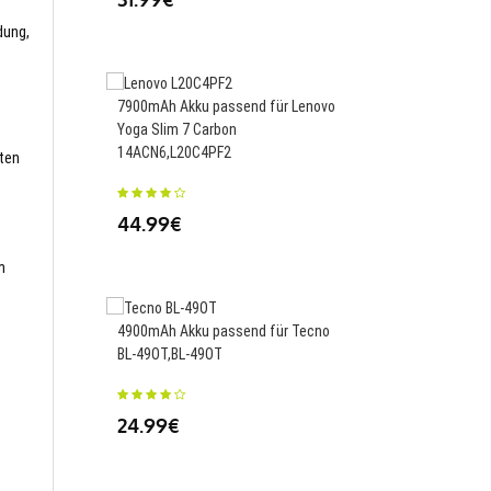
dung,
7900mAh Akku passend für Lenovo
3500mAh/13.48WH Ak
Yoga Slim 7 Carbon
für Samsung Galaxy S
14ACN6,L20C4PF2
BG955ABA
sten
44.99€
23.88€
m
4900mAh Akku passend für Tecno
3000mAh Akku passen
BL-49OT,BL-49OT
BQS-5502,BQS-5502
24.99€
23.88€