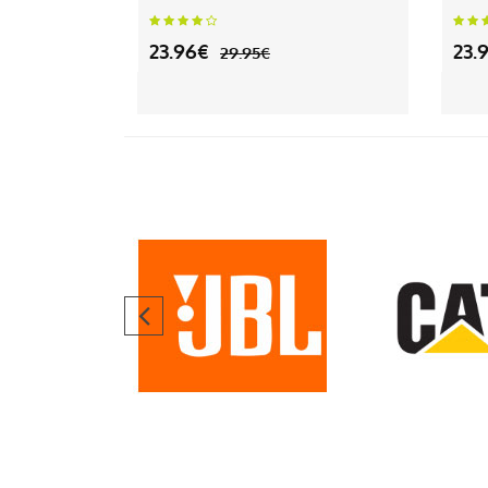
23.96€
23.
29.95€