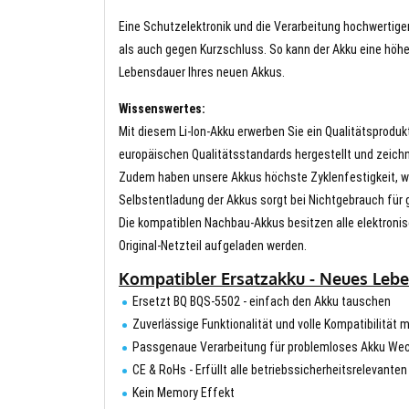
Eine Schutzelektronik und die Verarbeitung hochwertig
als auch gegen Kurzschluss. So kann der Akku eine höhe
Lebensdauer Ihres neuen Akkus.
Wissenswertes:
Mit diesem Li-Ion-Akku erwerben Sie ein Qualitätsproduk
europäischen Qualitätsstandards hergestellt und zeichn
Zudem haben unsere Akkus höchste Zyklenfestigkeit, wa
Selbstentladung der Akkus sorgt bei Nichtgebrauch für g
Die kompatiblen Nachbau-Akkus besitzen alle elektronis
Original-Netzteil aufgeladen werden.
Kompatibler Ersatzakku - Neues Lebe
Ersetzt BQ BQS-5502 - einfach den Akku tauschen
Zuverlässige Funktionalität und volle Kompatibilität 
Passgenaue Verarbeitung für problemloses Akku We
CE & RoHs - Erfüllt alle betriebssicherheitsrelevante
Kein Memory Effekt