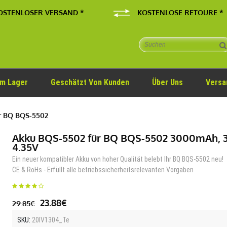
OSTENLOSER VERSAND *
KOSTENLOSE RETOURE *
Im Lager
Geschätzt Von Kunden
Über Uns
Versa
r BQ BQS-5502
Akku BQS-5502 für BQ BQS-5502 3000mAh, 
4.35V
Ein neuer kompatibler Akku von hoher Qualität belebt Ihr BQ BQS-5502 neu!
CE & RoHs - Erfüllt alle betriebssicherheitsrelevanten Vorgaben
23.88€
29.85€
SKU:
20IV1304_Te