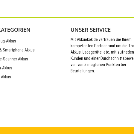
KATEGORIEN
UNSER SERVICE
Mit Akkuokok.de vertrauen Sie Ihrem
ug-Akkus
kompetenten Partner rund um die T
& Smartphone Akkus
Akkus, Ladegeräte, etc. mit zufriede
Kunden und einer Durchschnittsbewe
e-Scanner Akkus
von von 5 möglichen Punkten bei
-Akkus
Beurteilungen.
 Akkus
© 2026 Akkuokok.de Onlineshop - All Rights Reserved.