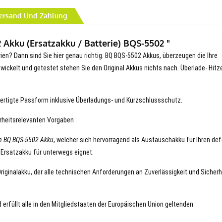
ersand Und Zahlung
Akku (Ersatzakku / Batterie) BQS-5502 "
rien? Dann sind Sie hier genau richtig. BQ BQS-5502 Akkus, überzeugen die Ihre
entwickelt und getestet stehen Sie den Original Akkus nichts nach. Überlade- Hitz
ertigte Passform inklusive Überladungs- und Kurzschlussschutz.
erheitsrelevanten Vorgaben
n BQ BQS-5502 Akku
, welcher sich hervorragend als Austauschakku für Ihren de
 Ersatzakku für unterwegs eignet.
Originalakku, der alle technischen Anforderungen an Zuverlässigkeit und Sicherh
 erfüllt alle in den Mitgliedstaaten der Europäischen Union geltenden