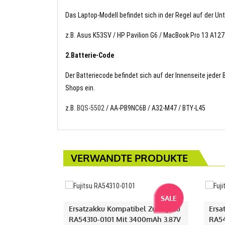
Das Laptop-Modell befindet sich in der Regel auf der Un
z.B. Asus K53SV / HP Pavilion G6 / MacBook Pro 13 A12
2.Batterie-Code
Der Batteriecode befindet sich auf der Innenseite jeder
Shops ein.
z.B.
BQS-5502
/ AA-PB9NC6B / A32-M47 / BTY-L45
VERWANDTE PRODUKTE
SALE
Ersatzakku Kompatibel Zu Fujitsu
Ersa
RA54310-0101 Mit 3400mAh 3.87V
RA54