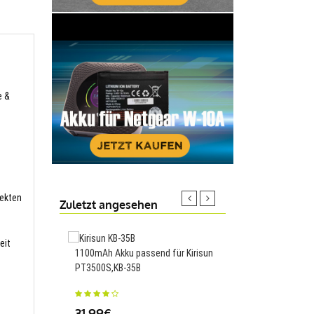
e &
fekten
Zuletzt angesehen
eit
1100mAh Akku passend für Kirisun
3000MAH/11.5Wh Akku
PT3500S,KB-35B
Xiaomi Redmi 5A,BN34
31.99€
23.88€