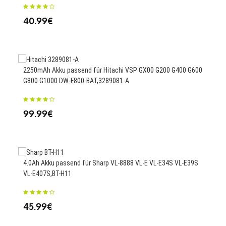
25
40.99€
2120
2250mAh Akku passend für Hitachi VSP GX00 G200 G400 G600
XT1
G800 G1000 DW-F800-BAT,3289081-A
23
99.99€
Ersa
4.0Ah Akku passend für Sharp VL-8888 VL-E VL-E34S VL-E39S
VL-E407S,BT-H11
65
45.99€