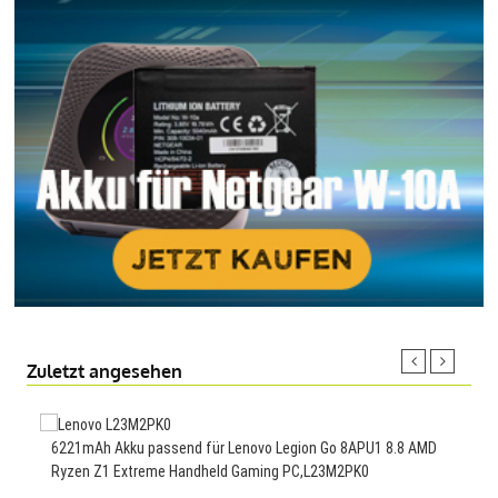
Zuletzt angesehen
6221mAh Akku passend für Lenovo Legion Go 8APU1 8.8 AMD
4500
Ryzen Z1 Extreme Handheld Gaming PC,L23M2PK0