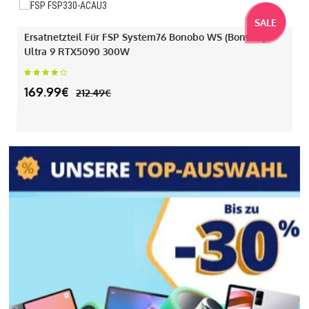
SALE
Ersatnetzteil Für FSP System76 Bonobo WS (bonw16)
Ultra 9 RTX5090 300W
169.99€
212.49€