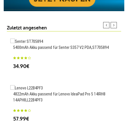
Zuletzt angesehen
5400mAh Akku passend für Senter S357 V2 PDA,ST705894
1400
GS1
34.90€
23
4822mAh Akku passend für Lenovo IdeaPad Pro 5 14IRH8
14APH8,L22B4PF3
78Wh
57.99€
81.