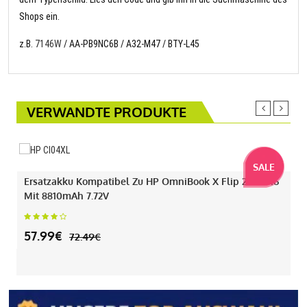
Shops ein.
z.B.
7146W
/ AA-PB9NC6B / A32-M47 / BTY-L45
VERWANDTE PRODUKTE
SALE
Ersatzakku Kompatibel Zu HP OmniBook X Flip 2-IN-1 16
Mit 8810mAh 7.72V
57.99€
72.49€