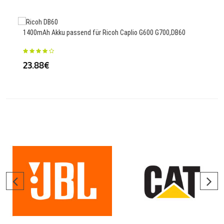
1400mAh Akku passend für Ricoh Caplio G600 G700,DB60
Ersa
23.88€
61