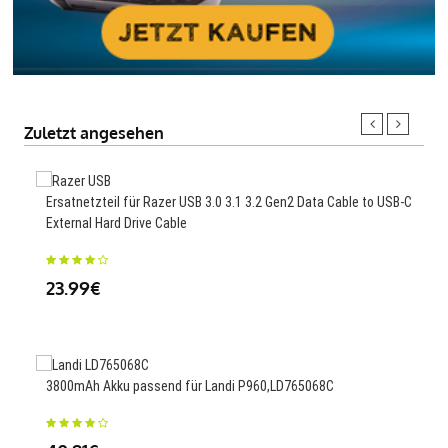
Zuletzt angesehen
Ersatnetzteil für Razer USB 3.0 3.1 3.2 Gen2 Data Cable to USB-C
0.2
External Hard Drive Cable
WH-
23.99€
35
3800mAh Akku passend für Landi P960,LD765068C
42Wh
005