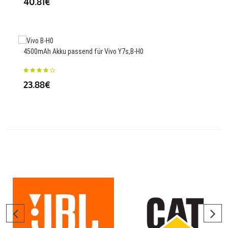
40.81€
58
4500mAh Akku passend für Vivo Y7s,B-H0
1600
23.88€
23