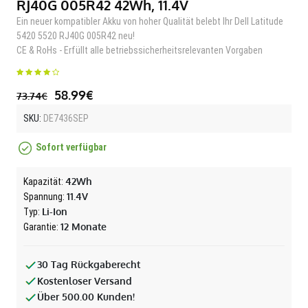
RJ40G 005R42 42Wh, 11.4V
Ein neuer kompatibler Akku von hoher Qualität belebt Ihr Dell Latitude
5420 5520 RJ40G 005R42 neu!
CE & RoHs - Erfüllt alle betriebssicherheitsrelevanten Vorgaben
58.99€
73.74€
SKU:
DE7436SEP
Sofort verfügbar
42Wh
Kapazität:
11.4V
Spannung:
Li-Ion
Typ:
12 Monate
Garantie:
30 Tag Rückgaberecht
Kostenloser Versand
Über 500.00 Kunden!