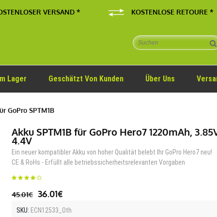
OSTENLOSER VERSAND *
KOSTENLOSE RETOURE *
Im Lager
Geschätzt Von Kunden
Über Uns
Versa
ür GoPro SPTM1B
Akku SPTM1B für GoPro Hero7 1220mAh, 3.85
4.4V
Ein neuer kompatibler Akku von hoher Qualität belebt Ihr GoPro Hero7 neu!
CE & RoHs - Erfüllt alle betriebssicherheitsrelevanten Vorgaben
36.01€
45.01€
SKU:
ECN12533_Oth