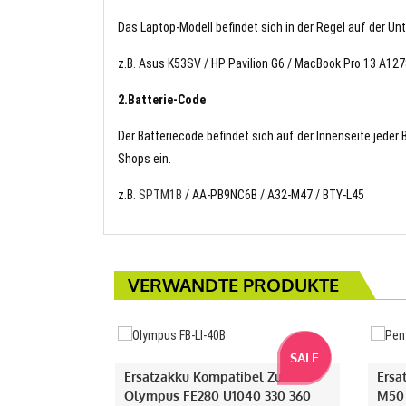
Das Laptop-Modell befindet sich in der Regel auf der Un
z.B. Asus K53SV / HP Pavilion G6 / MacBook Pro 13 A127
2.Batterie-Code
Der Batteriecode befindet sich auf der Innenseite jeder
Shops ein.
z.B.
SPTM1B
/ AA-PB9NC6B / A32-M47 / BTY-L45
VERWANDTE PRODUKTE
SALE
Ersatzakku Kompatibel Zu
Ersa
Olympus FE280 U1040 330 360
M50