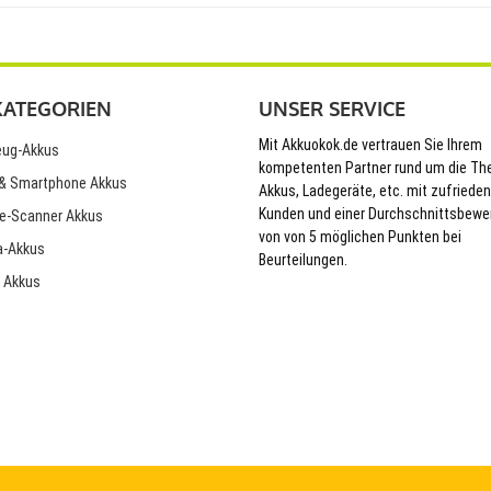
KATEGORIEN
UNSER SERVICE
Mit Akkuokok.de vertrauen Sie Ihrem
ug-Akkus
kompetenten Partner rund um die T
& Smartphone Akkus
Akkus, Ladegeräte, etc. mit zufriede
Kunden und einer Durchschnittsbewe
e-Scanner Akkus
von von 5 möglichen Punkten bei
-Akkus
Beurteilungen.
 Akkus
© 2026 Akkuokok.de Onlineshop - All Rights Reserved.