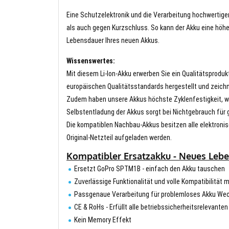
Eine Schutzelektronik und die Verarbeitung hochwertig
als auch gegen Kurzschluss. So kann der Akku eine höhe
Lebensdauer Ihres neuen Akkus.
Wissenswertes:
Mit diesem Li-Ion-Akku erwerben Sie ein Qualitätsproduk
europäischen Qualitätsstandards hergestellt und zeichn
Zudem haben unsere Akkus höchste Zyklenfestigkeit, wa
Selbstentladung der Akkus sorgt bei Nichtgebrauch für g
Die kompatiblen Nachbau-Akkus besitzen alle elektronis
Original-Netzteil aufgeladen werden.
Kompatibler Ersatzakku - Neues Lebe
Ersetzt GoPro SPTM1B - einfach den Akku tauschen
Zuverlässige Funktionalität und volle Kompatibilität m
Passgenaue Verarbeitung für problemloses Akku We
CE & RoHs - Erfüllt alle betriebssicherheitsrelevante
Kein Memory Effekt