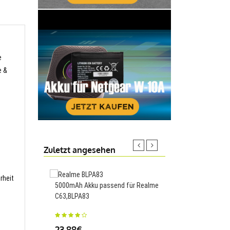
e
e &
Zuletzt angesehen
rheit
5000mAh Akku passend für Realme
2500mAh Akku passen
C63,BLPA83
GT Neo2T,BLP887
23.88€
34.00€