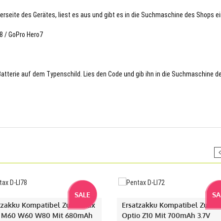
terseite des Gerätes, liest es aus und gibt es in die Suchmaschine des Shops ei
8 / GoPro Hero7
 Batterie auf dem Typenschild. Lies den Code und gib ihn in die Suchmaschine d
SALE
SA
tzakku Kompatibel Zu Pentax
Ersatzakku Kompatibel Zu Pe
 M60 W60 W80 Mit 680mAh
Optio Z10 Mit 700mAh 3.7V