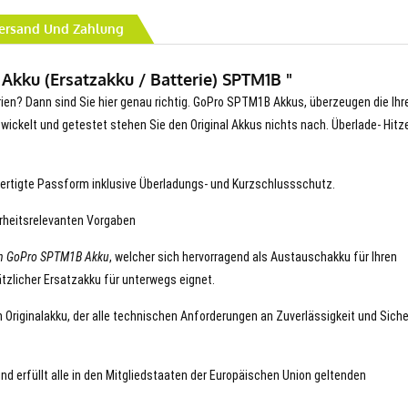
ersand Und Zahlung
Akku (Ersatzakku / Batterie) SPTM1B "
erien? Dann sind Sie hier genau richtig. GoPro SPTM1B Akkus, überzeugen die Ihr
entwickelt und getestet stehen Sie den Original Akkus nichts nach. Überlade- Hitz
ertigte Passform inklusive Überladungs- und Kurzschlussschutz.
erheitsrelevanten Vorgaben
en GoPro SPTM1B Akku
, welcher sich hervorragend als Austauschakku für Ihren
tzlicher Ersatzakku für unterwegs eignet.
 Originalakku, der alle technischen Anforderungen an Zuverlässigkeit und Siche
nd erfüllt alle in den Mitgliedstaaten der Europäischen Union geltenden