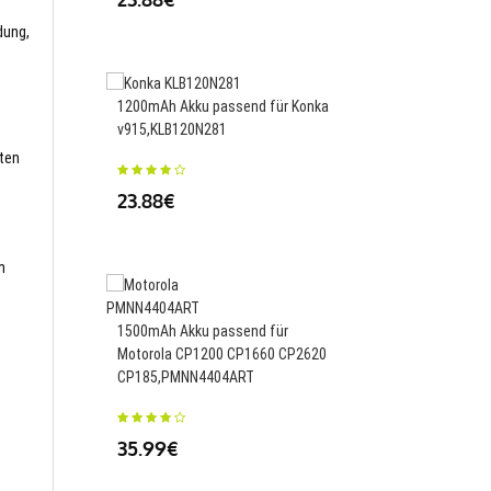
dung,
1200mAh Akku passend für Konka
850mAh Akku passend
v915,KLB120N281
X54HC X54HW X56W Mo
UAV,902650
sten
23.88€
23.88€
m
1500mAh Akku passend für
1220mAh Akku passen
Motorola CP1200 CP1660 CP2620
Hero7,SPTM1B
CP185,PMNN4404ART
36.01€
35.99€