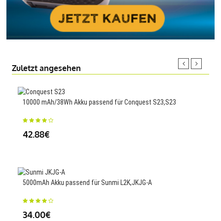
Zuletzt angesehen
10000 mAh/38Wh Akku passend für Conquest S23,S23
4040
42.88€
23
5000mAh Akku passend für Sunmi L2K,JKJG-A
850m
MP3
34.00€