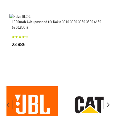
25.
1000mAh Akku passend für Nokia 3310 3330 3350 3530 6650
6800,BLC-2
2500
23.88€
24