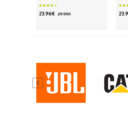
23.96€
23.
29.95€