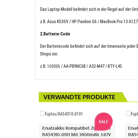
Das Laptop-Modell befindet sich in der Regel auf der Un
z.B. Asus K53SV / HP Pavilion G6 / MacBook Pro 13 A12
2.Batterie-Code
Der Batteriecode befindet sich auf der Innenseite jeder
Shops ein.
z.B.
160006
/ AA-PB9NC6B / A32-M47 / BTY-L45
VERWANDTE PRODUKTE
SALE
Ersatzakku Kompatibel Zu Fujitsu
Ersa
RA54310-0101 Mit 3400mAh 3.87V
RA54