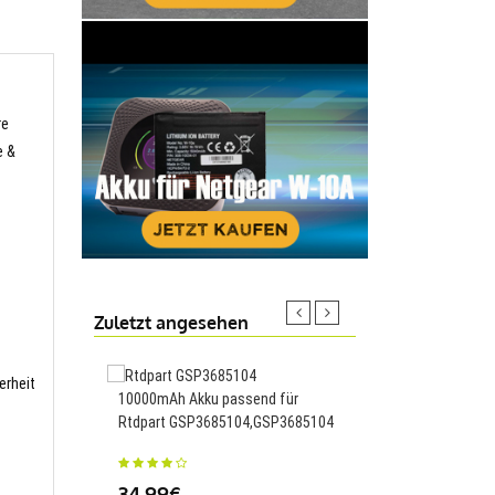
re
e &
Zuletzt angesehen
erheit
10000mAh Akku passend für
2100mAh Akku passen
Rtdpart GSP3685104,GSP3685104
HDR-XR HDR-XR550/E
XR350/E HDR-XR150/E
34.99€