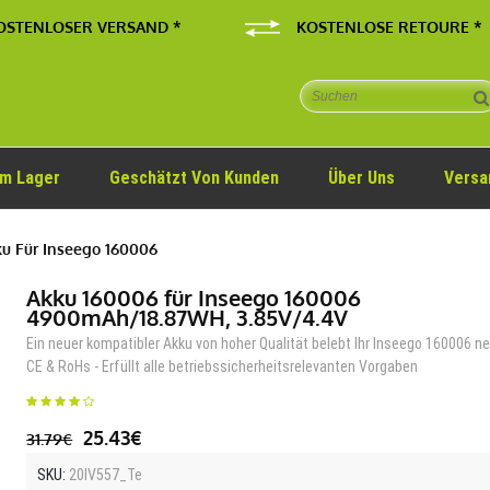
OSTENLOSER VERSAND *
KOSTENLOSE RETOURE *
Im Lager
Geschätzt Von Kunden
Über Uns
Versa
u Für Inseego 160006
Akku 160006 für Inseego 160006
4900mAh/18.87WH, 3.85V/4.4V
Ein neuer kompatibler Akku von hoher Qualität belebt Ihr Inseego 160006 ne
CE & RoHs - Erfüllt alle betriebssicherheitsrelevanten Vorgaben
25.43€
31.79€
SKU:
20IV557_Te