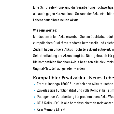
Eine Schutzelektronik und die Verarbeitung hochwertig
als auch gegen Kurzschluss. So kann der Akku eine höhe
Lebensdauer Ihres neuen Akkus.
Wissenswertes:
Mit diesem Li-Ion-Akku erwerben Sie ein Qualitätsproduk
europäischen Qualitätsstandards hergestellt und zeichn
Zudem haben unsere Akkus höchste Zyklenfestigkeit, wa
Selbstentladung der Akkus sorgt bei Nichtgebrauch für g
Die kompatiblen Nachbau-Akkus besitzen alle elektronis
Original-Netzteil aufgeladen werden.
Kompatibler Ersatzakku - Neues Lebe
Ersetzt Inseego 160006 - einfach den Akku tauschen
Zuverlässige Funktionalität und volle Kompatibilität 
Passgenaue Verarbeitung für problemloses Akku We
CE & RoHs - Erfüllt alle betriebssicherheitsrelevante
Kein Memory Effekt