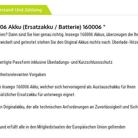
ersand Und Zahlung
6 Akku (Ersatzakku / Batterie) 160006 "
rien? Dann sind Sie hier genau richtig. Inseego 160006 Akkus, überzeugen die Ih
entwickelt und getestet stehen Sie den Original Akkus nichts nach. Überlade- Hitz
ertigte Passform inklusive Überladungs- und Kurzschlussschutz.
erheitsrelevanten Vorgaben
n Inseego 160006 Akku
, welcher sich hervorragend als Austauschakku für Ihren
ätzlicher Ersatzakku für unterwegs eignet.
en Originalakku, der alle technischen Anforderungen an Zuverlässigkeit und Sich
und erfüllt alle in den Mitgliedstaaten der Europäischen Union geltenden