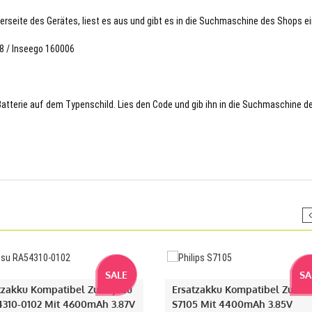
terseite des Gerätes, liest es aus und gibt es in die Suchmaschine des Shops ei
78 / Inseego 160006
 Batterie auf dem Typenschild. Lies den Code und gib ihn in die Suchmaschine d
SALE
SA
tzakku Kompatibel Zu Fujitsu
Ersatzakku Kompatibel Zu Phi
310-0102 Mit 4600mAh 3.87V
S7105 Mit 4400mAh 3.85V