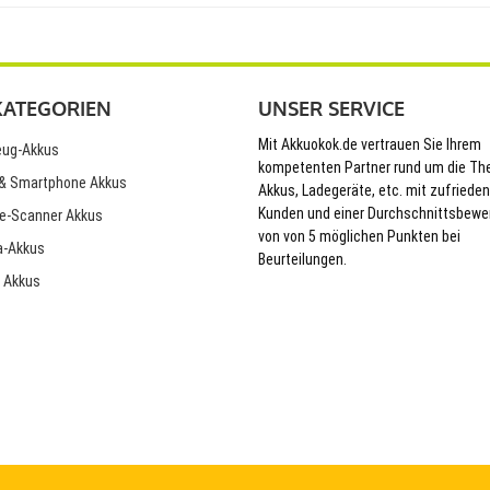
KATEGORIEN
UNSER SERVICE
Mit Akkuokok.de vertrauen Sie Ihrem
ug-Akkus
kompetenten Partner rund um die T
& Smartphone Akkus
Akkus, Ladegeräte, etc. mit zufriede
Kunden und einer Durchschnittsbewe
e-Scanner Akkus
von von 5 möglichen Punkten bei
-Akkus
Beurteilungen.
 Akkus
© 2026 Akkuokok.de Onlineshop - All Rights Reserved.