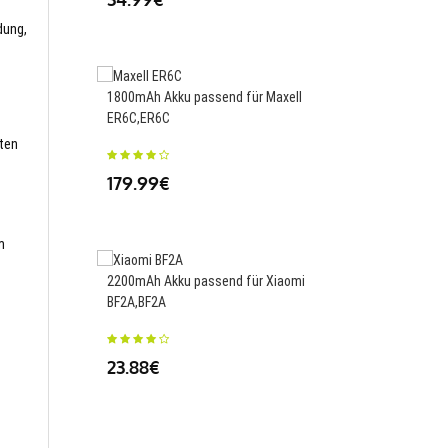
34.00€
dung,
1800mAh Akku passend für Maxell
ER6C,ER6C
4000mAh Akku passend
UBATIA310AFN2,UBAT
sten
179.99€
34.00€
m
2200mAh Akku passend für Xiaomi
BF2A,BF2A
4900mAh/18.87WH Ak
für Inseego 160006,1
23.88€
25.43€