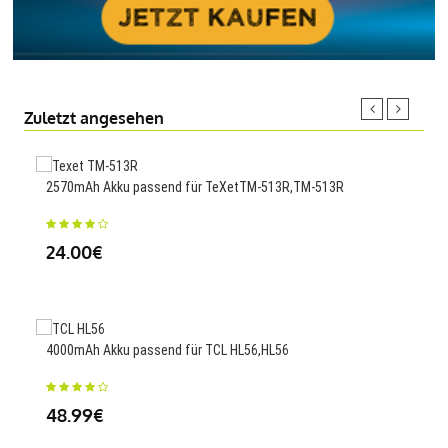
Zuletzt angesehen
2570mAh Akku passend für TeXetTM-513R,TM-513R
360
Tab
24.00€
23
4000mAh Akku passend für TCL HL56,HL56
300
48.99€
23