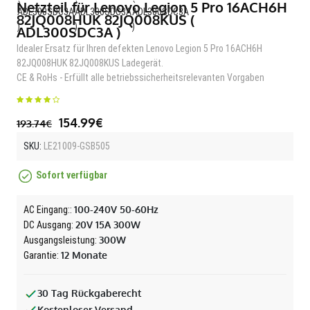
Netzteil für Lenovo Legion 5 Pro 16ACH6H
82JQ008HUK 82JQ008KUS (
ADL300SDC3A )
Idealer Ersatz für Ihren defekten Lenovo Legion 5 Pro 16ACH6H
82JQ008HUK 82JQ008KUS Ladegerät.
CE & RoHs - Erfüllt alle betriebssicherheitsrelevanten Vorgaben
154.99€
193.74€
SKU:
LE21009-GSB505
Sofort verfügbar
100-240V 50-60Hz
AC Eingang::
20V 15A 300W
DC Ausgang:
300W
Ausgangsleistung:
12 Monate
Garantie:
30 Tag Rückgaberecht
Kostenloser Versand