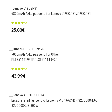
6800mAh Akku passend für Lenovo L19D2P31,L19D2P31
140
25.88€
23
7000mAh Akku passend für Other
PL33511619*2P,PL33511619*2P
4100
43.99€
34
Ersatnetzteil für Lenovo Legion 5 Pro 16ACH6H 82JQ008HUK
3900
82JQ008KUS 300W
MG2