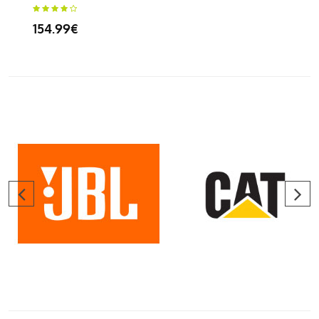
154.99€
34